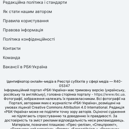
Редакційна політика і стандарти
Як стати нашим автором
Правила користування
Правова інформація
Політика конфіденційності
Контакти
Команда
Вакансії в РБК-Україна
Ідентифікатор онлайн-медіа в Реєстрі суб’єктів у сфері медіа — R40-
05347
Інформаційний портал «РБК-Україна» має тримовну версію (українську,
російську та англійську), головна сторінка порталу -
https://www.rbc.ua
.
Фотографії, зображення належать їх правовласникам. Всі фотографії на
Порталі, авторами яких є журналісти «РБК-Україна», розміщені на
умовах ліцензії Creative Commons Attribution 4.0 International. Редакція
«РБК-Україна» може не поділяти точку зору авторів. Оціночні судження
не підлягають спростуванню та доведенню їх правдивості. За
достовірність та зміст реклами відповідальність несе рекламодавець.
Матеріали, позначені плашкою: «Прес-релізи», «Спецпроект»,
«Партнерський матеріал», «Promo», «Благодійність», «Резонанс»