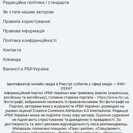
Редакційна політика і стандарти
Як стати нашим автором
Правила користування
Правова інформація
Політика конфіденційності
Контакти
Команда
Вакансії в РБК-Україна
Ідентифікатор онлайн-медіа в Реєстрі суб’єктів у сфері медіа — R40-
05347
Інформаційний портал «РБК-Україна» має тримовну версію (українську,
російську та англійську), головна сторінка порталу -
https://www.rbc.ua
.
Фотографії, зображення належать їх правовласникам. Всі фотографії на
Порталі, авторами яких є журналісти «РБК-Україна», розміщені на
умовах ліцензії Creative Commons Attribution 4.0 International. Редакція
«РБК-Україна» може не поділяти точку зору авторів. Оціночні судження
не підлягають спростуванню та доведенню їх правдивості. За
достовірність та зміст реклами відповідальність несе рекламодавець.
Матеріали, позначені плашкою: «Прес-релізи», «Спецпроект»,
«Партнерський матеріал», «Promo», «Благодійність», «Резонанс»