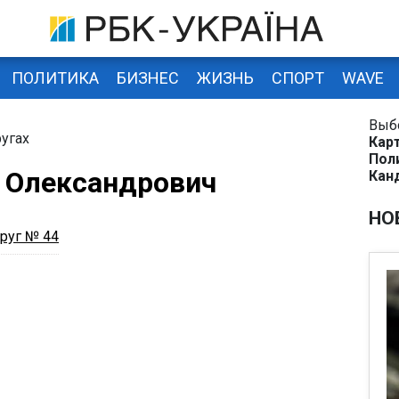
ПОЛИТИКА
БИЗНЕС
ЖИЗНЬ
СПОРТ
WAVE
Выб
угах
Кар
Пол
в Олександрович
Кан
НО
руг № 44