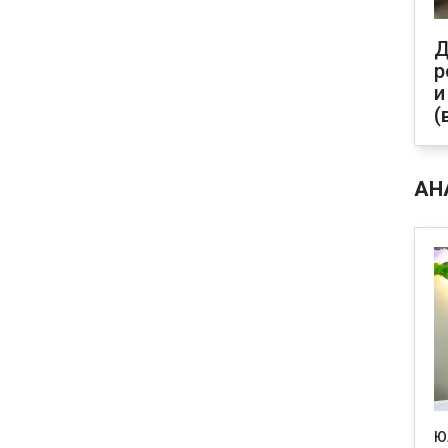
Д
р
и
(
АН
Ю