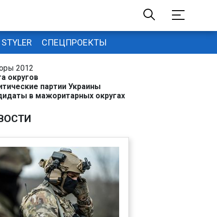
STYLER
СПЕЦПРОЕКТЫ
оры 2012
та округов
итические партии Украины
дидаты в мажоритарных округах
ВОСТИ