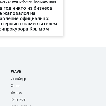
уководитель рубрики Происшествия
а год никто из бизнеса
е жаловался на
авление официально:
нтервью с заместителем
енпрокурора Крымом
WAVE
Инсайдер
Стиль
Велнес
Культура