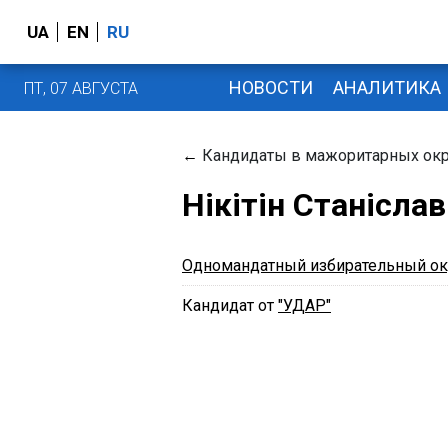
UA
EN
RU
НОВОСТИ
АНАЛИТИКА
ПТ, 07 АВГУСТА
←
Кандидаты в мажоритарных окр
Нікітін Станісла
Одномандатный избирательный ок
Кандидат от
"УДАР"