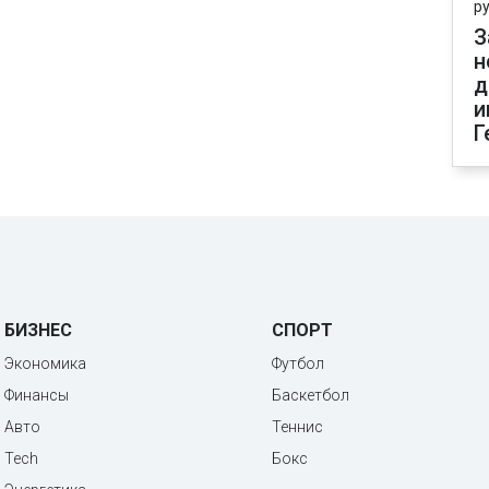
р
З
н
д
и
Г
БИЗНЕС
СПОРТ
Экономика
Футбол
Финансы
Баскетбол
Авто
Теннис
Tech
Бокс