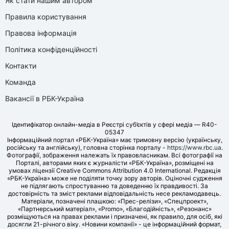
Як стати нашим автором
Правила користування
Правова інформація
Політика конфіденційності
Контакти
Команда
Вакансії в РБК-Україна
Ідентифікатор онлайн-медіа в Реєстрі суб’єктів у сфері медіа — R40-
05347
Інформаційний портал «РБК-Україна» має тримовну версію (українську,
російську та англійську), головна сторінка порталу -
https://www.rbc.ua
.
Фотографії, зображення належать їх правовласникам. Всі фотографії на
Порталі, авторами яких є журналісти «РБК-Україна», розміщені на
умовах ліцензії Creative Commons Attribution 4.0 International. Редакція
«РБК-Україна» може не поділяти точку зору авторів. Оціночні судження
не підлягають спростуванню та доведенню їх правдивості. За
достовірність та зміст реклами відповідальність несе рекламодавець.
Матеріали, позначені плашкою: «Прес-релізи», «Спецпроект»,
«Партнерський матеріал», «Promo», «Благодійність», «Резонанс»
розміщуються на правах реклами і призначені, як правило, для осіб, які
досягли 21-річного віку. «Новини компанії» - це інформаційний формат,