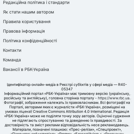
Редакційна політика і стандарти
Як стати нашим автором
Правила користування
Правова інформація
Політика конфіденційності
Контакти
Команда
Вакансії в РБК-Україна
Ідентифікатор онлайн-медіа в Реєстрі суб’єктів у сфері медіа — R40-
05347
Інформаційний портал «РБК-Україна» має тримовну версію (українську,
російську та англійську), головна сторінка порталу -
https://www.rbc.ua
.
Фотографії, зображення належать їх правовласникам. Всі фотографії на
Порталі, авторами яких є журналісти «РБК-Україна», розміщені на
умовах ліцензії Creative Commons Attribution 4.0 International. Редакція
«РБК-Україна» може не поділяти точку зору авторів. Оціночні судження
не підлягають спростуванню та доведенню їх правдивості. За
достовірність та зміст реклами відповідальність несе рекламодавець.
Матеріали, позначені плашкою: «Прес-релізи», «Спецпроект»,
«Партнерський матеріал», «Promo», «Благодійність», «Резонанс»