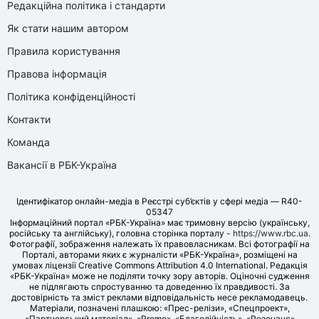
Редакційна політика і стандарти
Як стати нашим автором
Правила користування
Правова інформація
Політика конфіденційності
Контакти
Команда
Вакансії в РБК-Україна
Ідентифікатор онлайн-медіа в Реєстрі суб’єктів у сфері медіа — R40-
05347
Інформаційний портал «РБК-Україна» має тримовну версію (українську,
російську та англійську), головна сторінка порталу -
https://www.rbc.ua
.
Фотографії, зображення належать їх правовласникам. Всі фотографії на
Порталі, авторами яких є журналісти «РБК-Україна», розміщені на
умовах ліцензії Creative Commons Attribution 4.0 International. Редакція
«РБК-Україна» може не поділяти точку зору авторів. Оціночні судження
не підлягають спростуванню та доведенню їх правдивості. За
достовірність та зміст реклами відповідальність несе рекламодавець.
Матеріали, позначені плашкою: «Прес-релізи», «Спецпроект»,
«Партнерський матеріал», «Promo», «Благодійність», «Резонанс»