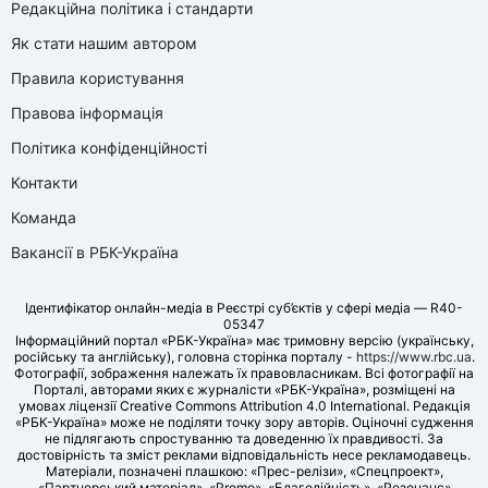
Редакційна політика і стандарти
Як стати нашим автором
Правила користування
Правова інформація
Політика конфіденційності
Контакти
Команда
Вакансії в РБК-Україна
Ідентифікатор онлайн-медіа в Реєстрі суб’єктів у сфері медіа — R40-
05347
Інформаційний портал «РБК-Україна» має тримовну версію (українську,
російську та англійську), головна сторінка порталу -
https://www.rbc.ua
.
Фотографії, зображення належать їх правовласникам. Всі фотографії на
Порталі, авторами яких є журналісти «РБК-Україна», розміщені на
умовах ліцензії Creative Commons Attribution 4.0 International. Редакція
«РБК-Україна» може не поділяти точку зору авторів. Оціночні судження
не підлягають спростуванню та доведенню їх правдивості. За
достовірність та зміст реклами відповідальність несе рекламодавець.
Матеріали, позначені плашкою: «Прес-релізи», «Спецпроект»,
«Партнерський матеріал», «Promo», «Благодійність», «Резонанс»