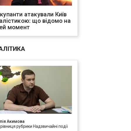
купанти атакували Київ
алістикою: що відомо на
ей момент
АЛІТИКА
лія Акимова
ерівниця рубрики Надзвичайні події