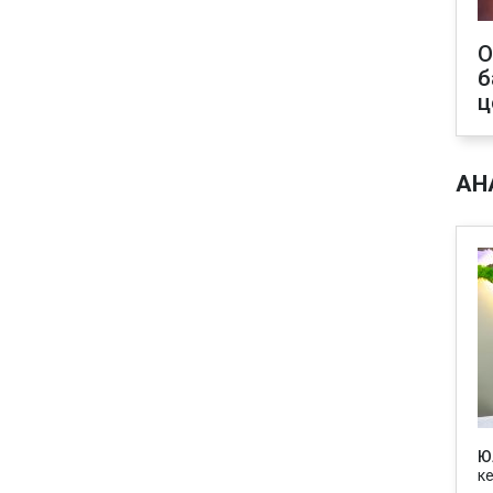
О
б
ц
АН
Ю
к