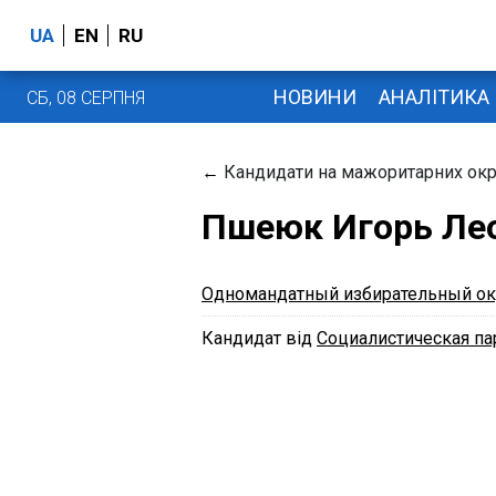
UA
EN
RU
НОВИНИ
АНАЛІТИКА
СБ, 08 СЕРПНЯ
←
Кандидати на мажоритарних окр
Пшеюк Игорь Ле
Одномандатный избирательный ок
Кандидат від
Социалистическая па