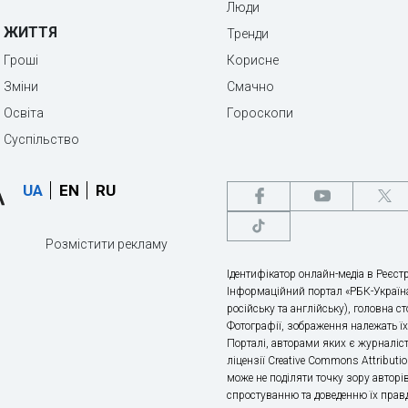
Люди
ЖИТТЯ
Тренди
Гроші
Корисне
Зміни
Смачно
Освіта
Гороскопи
Суспільство
UA
EN
RU
Розмістити рекламу
Ідентифікатор онлайн-медіа в Реєстр
Інформаційний портал «РБК-Україна
російську та англійську), головна с
Фотографії, зображення належать ї
Порталі, авторами яких є журналіс
ліцензії Creative Commons Attributio
може не поділяти точку зору авторі
спростуванню та доведенню їх правд