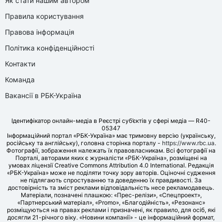
Як стати нашим автором
Правила користування
Правова інформація
Політика конфіденційності
Контакти
Команда
Вакансії в РБК-Україна
Ідентифікатор онлайн-медіа в Реєстрі суб’єктів у сфері медіа — R40-
05347
Інформаційний портал «РБК-Україна» має тримовну версію (українську,
російську та англійську), головна сторінка порталу -
https://www.rbc.ua
.
Фотографії, зображення належать їх правовласникам. Всі фотографії на
Порталі, авторами яких є журналісти «РБК-Україна», розміщені на
умовах ліцензії Creative Commons Attribution 4.0 International. Редакція
«РБК-Україна» може не поділяти точку зору авторів. Оціночні судження
не підлягають спростуванню та доведенню їх правдивості. За
достовірність та зміст реклами відповідальність несе рекламодавець.
Матеріали, позначені плашкою: «Прес-релізи», «Спецпроект»,
«Партнерський матеріал», «Promo», «Благодійність», «Резонанс»
розміщуються на правах реклами і призначені, як правило, для осіб, які
досягли 21-річного віку. «Новини компанії» - це інформаційний формат,