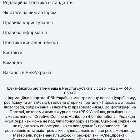
Редакційна політика і стандарти
Як стати нашим автором
Правила користування
Правова інформація
Політика конфіденційності
Контакти
Команда
Вакансії в РБК-Україна
Ідентифікатор онлайн-медіа в Реєстрі суб’єктів у сфері медіа — R40-
05347
Інформаційний портал «РБК-Україна» має тримовну версію (українську,
російську та англійську), головна сторінка порталу -
https://www.rbc.ua
.
Фотографії, зображення належать їх правовласникам. Всі фотографії на
Порталі, авторами яких є журналісти «РБК-Україна», розміщені на
умовах ліцензії Creative Commons Attribution 4.0 International. Редакція
«РБК-Україна» може не поділяти точку зору авторів. Оціночні судження
не підлягають спростуванню та доведенню їх правдивості. За
достовірність та зміст реклами відповідальність несе рекламодавець.
Матеріали, позначені плашкою: «Прес-релізи», «Спецпроект»,
«Партнерський матеріал», «Promo», «Благодійність», «Резонанс»