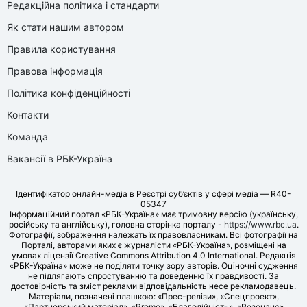
Редакційна політика і стандарти
Як стати нашим автором
Правила користування
Правова інформація
Політика конфіденційності
Контакти
Команда
Вакансії в РБК-Україна
Ідентифікатор онлайн-медіа в Реєстрі суб’єктів у сфері медіа — R40-
05347
Інформаційний портал «РБК-Україна» має тримовну версію (українську,
російську та англійську), головна сторінка порталу -
https://www.rbc.ua
.
Фотографії, зображення належать їх правовласникам. Всі фотографії на
Порталі, авторами яких є журналісти «РБК-Україна», розміщені на
умовах ліцензії Creative Commons Attribution 4.0 International. Редакція
«РБК-Україна» може не поділяти точку зору авторів. Оціночні судження
не підлягають спростуванню та доведенню їх правдивості. За
достовірність та зміст реклами відповідальність несе рекламодавець.
Матеріали, позначені плашкою: «Прес-релізи», «Спецпроект»,
«Партнерський матеріал», «Promo», «Благодійність», «Резонанс»