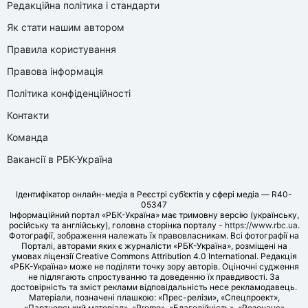
Редакційна політика і стандарти
Як стати нашим автором
Правила користування
Правова інформація
Політика конфіденційності
Контакти
Команда
Вакансії в РБК-Україна
Ідентифікатор онлайн-медіа в Реєстрі суб’єктів у сфері медіа — R40-
05347
Інформаційний портал «РБК-Україна» має тримовну версію (українську,
російську та англійську), головна сторінка порталу -
https://www.rbc.ua
.
Фотографії, зображення належать їх правовласникам. Всі фотографії на
Порталі, авторами яких є журналісти «РБК-Україна», розміщені на
умовах ліцензії Creative Commons Attribution 4.0 International. Редакція
«РБК-Україна» може не поділяти точку зору авторів. Оціночні судження
не підлягають спростуванню та доведенню їх правдивості. За
достовірність та зміст реклами відповідальність несе рекламодавець.
Матеріали, позначені плашкою: «Прес-релізи», «Спецпроект»,
«Партнерський матеріал», «Promo», «Благодійність», «Резонанс»