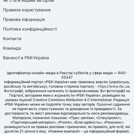
Як стати нашим автором
Правила користування
Правова інформація
Політика конфіденційності
Контакти
Команда
Вакансії в РБК-Україна
Ідентифікатор онлайн-медіа в Реєстрі суб’єктів у сфері медіа — R40-
05347
Інформаційний портал «РБК-Україна» має тримовну версію (українську,
російську та англійську), головна сторінка порталу -
https://www.rbc.ua
.
Фотографії, зображення належать їх правовласникам. Всі фотографії на
Порталі, авторами яких є журналісти «РБК-Україна», розміщені на
умовах ліцензії Creative Commons Attribution 4.0 International. Редакція
«РБК-Україна» може не поділяти точку зору авторів. Оціночні судження
не підлягають спростуванню та доведенню їх правдивості. За
достовірність та зміст реклами відповідальність несе рекламодавець.
Матеріали, позначені плашкою: «Прес-релізи», «Спецпроект»,
«Партнерський матеріал», «Promo», «Благодійність», «Резонанс»
розміщуються на правах реклами і призначені, як правило, для осіб, які
досягли 21-річного віку. «Новини компанії» - це інформаційний формат,