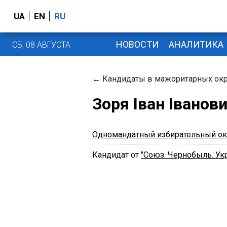
UA
EN
RU
НОВОСТИ
АНАЛИТИКА
СБ, 08 АВГУСТА
←
Кандидаты в мажоритарных окр
Зоря Іван Іванов
Одномандатный избирательный ок
Кандидат от
"Союз. Чернобыль. Укр