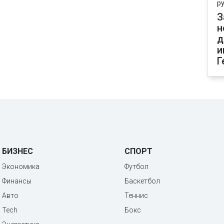
р
З
н
д
и
Г
БИЗНЕС
СПОРТ
Экономика
Футбол
Финансы
Баскетбол
Авто
Теннис
Tech
Бокс