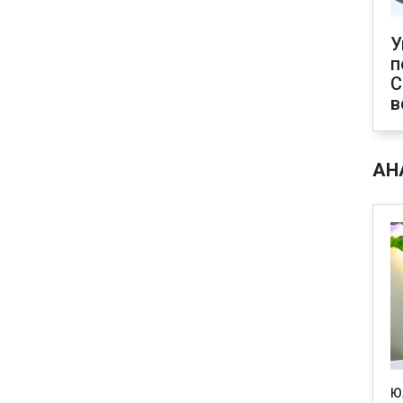
У
п
С
в
АН
Ю