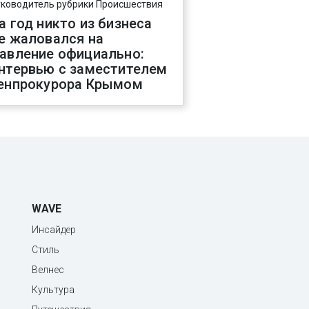
уководитель рубрики Происшествия
а год никто из бизнеса
е жаловался на
авление официально:
нтервью с заместителем
енпрокурора Крымом
WAVE
Инсайдер
Стиль
Велнес
Культура