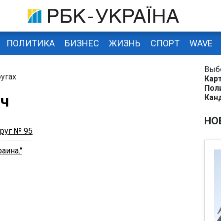
ПОЛИТИКА
БИЗНЕС
ЖИЗНЬ
СПОРТ
WAVE
Выб
угах
Кар
Пол
ич
Кан
НО
руг № 95
аина."