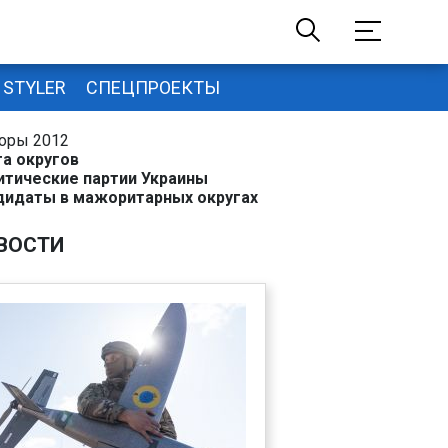
STYLER
СПЕЦПРОЕКТЫ
оры 2012
та округов
итические партии Украины
дидаты в мажоритарных округах
ВОСТИ