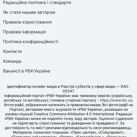
Редакційна політика і стандарти
Як стати нашим автором
Правила користування
Правова інформація
Політика конфіденційності
Контакти
Команда
Вакансії в РБК-Україна
Ідентифікатор онлайн-медіа в Реєстрі суб’єктів у сфері медіа — R40-
05347
Інформаційний портал «РБК-Україна» має тримовну версію (українську,
російську та англійську), головна сторінка порталу -
https://www.rbc.ua
.
Фотографії, зображення належать їх правовласникам. Всі фотографії на
Порталі, авторами яких є журналісти «РБК-Україна», розміщені на
умовах ліцензії Creative Commons Attribution 4.0 International. Редакція
«РБК-Україна» може не поділяти точку зору авторів. Оціночні судження
не підлягають спростуванню та доведенню їх правдивості. За
достовірність та зміст реклами відповідальність несе рекламодавець.
Матеріали, позначені плашкою: «Прес-релізи», «Спецпроект»,
«Партнерський матеріал», «Promo», «Благодійність», «Резонанс»