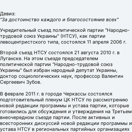
Девиз:
"За достоинство каждого и благосостояние всех"
Учредительный съезд политической партии "Народно-
трудовой союз Украины" (НТСУ), как партии
левоцентристского типа, состоялся 11 апреля 2006 г.
Второй съезд НТСУ состоялся 21 августа 2010 г. в
Луганске. На этом съезде председателем
политической партии "Народно-трудовой союз
Украины" был избран народный депутат Украины,
доктор социологических наук, профессор Валентин
Сергеевич Зубов.
В феврале 2011 г. в городе Черкассы состоялся
подготовительный пленум ЦК НТСУ по рассмотрению
новой редакции программы и устава партии, которые
готовились для обсуждения и утверждения на Третьем
внеочередном съезде партии. После активных и
всесторонних дискуссий новой редакции программы и
устава НТСУ в региональных партийных организациях