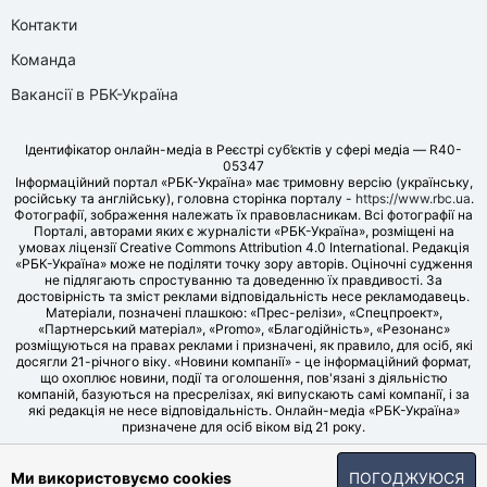
Контакти
Команда
Вакансії в РБК-Україна
Ідентифікатор онлайн-медіа в Реєстрі суб’єктів у сфері медіа — R40-
05347
Інформаційний портал «РБК-Україна» має тримовну версію (українську,
російську та англійську), головна сторінка порталу -
https://www.rbc.ua
.
Фотографії, зображення належать їх правовласникам. Всі фотографії на
Порталі, авторами яких є журналісти «РБК-Україна», розміщені на
умовах ліцензії Creative Commons Attribution 4.0 International. Редакція
«РБК-Україна» може не поділяти точку зору авторів. Оціночні судження
не підлягають спростуванню та доведенню їх правдивості. За
достовірність та зміст реклами відповідальність несе рекламодавець.
Матеріали, позначені плашкою: «Прес-релізи», «Спецпроект»,
«Партнерський матеріал», «Promo», «Благодійність», «Резонанс»
розміщуються на правах реклами і призначені, як правило, для осіб, які
досягли 21-річного віку. «Новини компанії» - це інформаційний формат,
що охоплює новини, події та оголошення, пов'язані з діяльністю
компаній, базуються на пресрелізах, які випускають самі компанії, і за
які редакція не несе відповідальність. Онлайн-медіа «РБК-Україна»
призначене для осіб віком від 21 року.
© LLC «UBT MEDIA», 2006-2026.
Ми використовуємо cookies
ПОГОДЖУЮСЯ