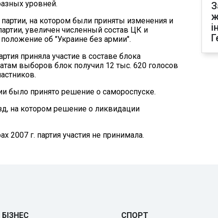
разных уровней.
З
ж
зд партии, на котором были приняты изменения и
і
партии, увеличен численный состав ЦК и
Г
 положение об "Украине без армии".
артия приняла участие в составе блока
татам выборов блок получил 12 тыс. 620 голосов
частников.
ртии было принято решение о самороспуске.
ъезд, на котором решение о ликвидации
 2007 г. партия участия не принимала.
БІЗНЕС
СПОРТ