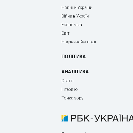
Новини України
Війна в Україні
Економіка
Світ
Надзвичайні події
ПОЛІТИКА
АНАЛІТИКА
Статті
Інтерв'ю
Точка зору