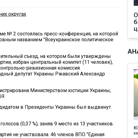
них округах
О
б
ц
оме № 2 состоялась пресс-конференция, на которой
словным названием "Всеукраинское политическое
АН
едительный съезд, на котором были утверждены
ртии, избран центральный комитет (11 человек),
 контрольно-ревизионная комиссия.
одный депутат Украины Ржавский Александр
егистрирована Министерством юстиции Украины,
9.
кандидатом в Президенты Украины был выдвинут
голосов (0,37 %), заняв 9 место из 13 участников.
Ю
к
артия не участвовала. 46 членов ВПО "Единая