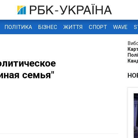
ПОЛІТИКА
БІЗНЕС
ЖИТТЯ
СПОРТ
WAVE
S
Виб
Карт
Полі
олитическое
Кан
иная семья"
НО