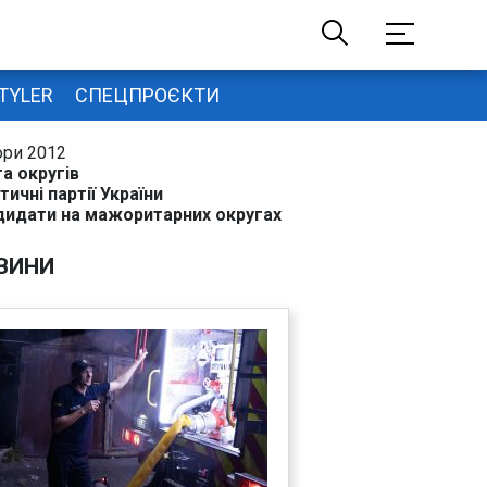
TYLER
СПЕЦПРОЄКТИ
ори 2012
а округів
тичні партії України
дидати на мажоритарних округах
ВИНИ