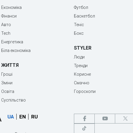
Економіка
Футбол
Фінанси
Баскетбол
Авто
Теніс
Tech
Бокс
Енергетика
STYLER
Біла економіка
Люди
ЖИТТЯ
Тренди
Гроші
Корисне
Зміни
Смачно
Освіта
Гороскопи
Суспільство
UA
EN
RU