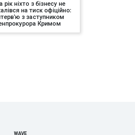
а рік ніхто з бізнесу не
алівся на тиск офіційно:
нтерв'ю з заступником
енпрокурора Кримом
WAVE