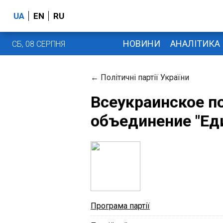
UA
EN
RU
НОВИНИ
АНАЛІТИКА
СБ, 08 СЕРПНЯ
←
Політичні партії України
Всеукраинское п
объединение "Ед
Програма партії