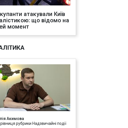
купанти атакували Київ
алістикою: що відомо на
ей момент
АЛІТИКА
лія Акимова
ерівниця рубрики Надзвичайні події