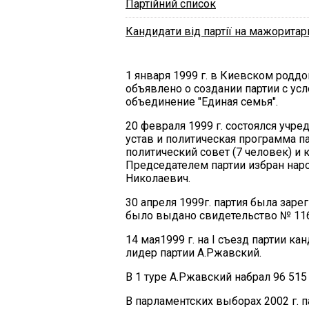
Партійний список
Кандидати від партії на мажоритар
1 января 1999 г. в Киевском родд
объявлено о создании партии с у
объединение "Единая семья".
20 февраля 1999 г. состоялся учр
устав и политическая программа па
политический совет (7 человек) и
Председателем партии избран нар
Николаевич.
30 апреля 1999г. партия была зар
было выдано свидетельство № 116
14 мая1999 г. на I съезд партии 
лидер партии А.Ржавский.
В 1 туре А.Ржавский набрал 96 515 
В парламентских выборах 2002 г. п