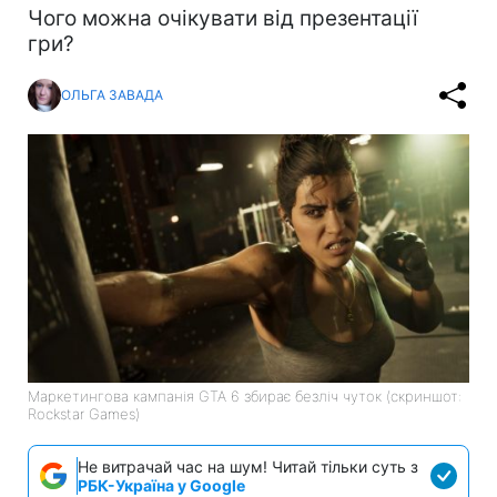
Чого можна очікувати від презентації
гри?
ОЛЬГА ЗАВАДА
Маркетингова кампанія GTA 6 збирає безліч чуток (скриншот:
Rockstar Games)
Не витрачай час на шум! Читай тільки суть з
РБК-Україна у Google