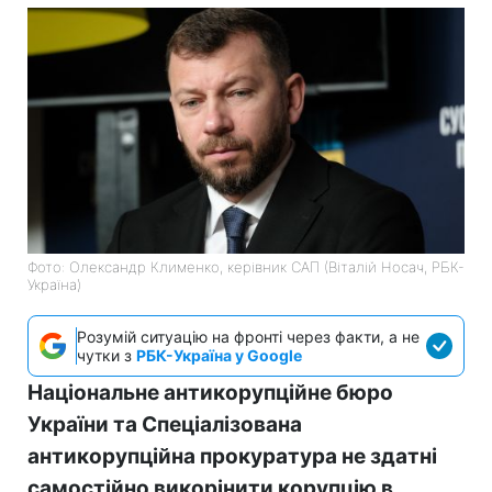
Фото: Олександр Клименко, керівник САП (Віталій Носач, РБК-
Україна)
Розумій ситуацію на фронті через факти, а не
чутки з
РБК-Україна у Google
Національне антикорупційне бюро
України та Спеціалізована
антикорупційна прокуратура не здатні
самостійно викорінити корупцію в