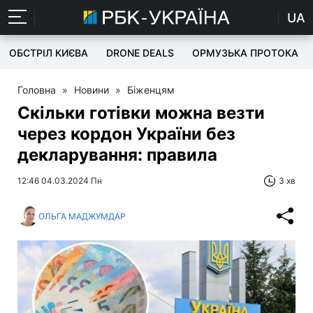
UA
ОБСТРІЛ КИЄВА
DRONE DEALS
ОРМУЗЬКА ПРОТОКА
Головна
»
Новини
»
Біженцям
Скільки готівки можна везти
через кордон України без
декларування: правила
12:46 04.03.2024 Пн
3 хв
ОЛЬГА МАДЖУМДАР