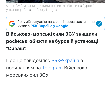
Фото: ВМС України знищили російські об'єкти на буровій
установці "Сиваш" (Getty Images)
Розумій ситуацію на фронті через факти, а не
чутки з
РБК-Україна у Google
Військово-морські сили ЗСУ знищили
російські об'єкти на буровій установці
"Сиваш".
Про це повідомляє
РБК-Україна
з
посиланням на
Telegram
Військово-
морських сил ЗСУ.