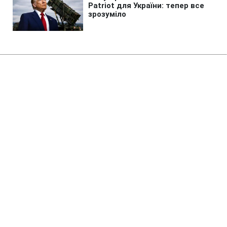
Головна
»
Новини
»
Війна в Україні
Росія вбила дідуся, бабусю та
їхнього онука в Пухівці на
Київщині
11:33 08.08.2026 Сб
2 хв
Наймолодшій жертві російської атаки
було лише три роки
МАРІЯ НАУМЕНКО