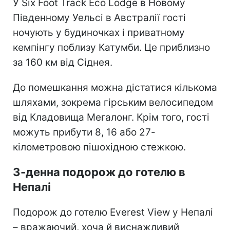
У Six Foot Track Eco Lodge в Новому
Південному Уельсі в Австралії гості
ночують у будиночках і приватному
кемпінгу поблизу Катумби. Це приблизно
за 160 км від Сіднея.
До помешкання можна дістатися кількома
шляхами, зокрема гірським велосипедом
від Кладовища Мегалонг. Крім того, гості
можуть прибути 8, 16 або 27-
кілометровою пішохідною стежкою.
3-денна подорож до готелю в
Непалі
Подорож до готелю Everest View у Непалі
– вражаючий, хоча й виснажливий