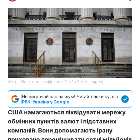
Фото: Міністерство фінансів СШA (Getty Images)
Не витрачай час на шум! Читай тільки суть з
РБК-Україна у Google
США намагаються ліквідувати мережу
обмінних пунктів валют і підставних
компаній. Вони допомагають Ірану
приховано переміщувати сотні мільйонів