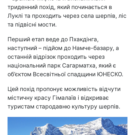
триденний похід, який починається в
Луклі та проходить через села шерпів, ліс
та підвісні мости.
Перший етап веде до Пхакдінга,
наступний – підйом до Намче-базару, а
останній відрізок проходить через
національний парк Сагарматха, який є
об’єктом Всесвітньої спадщини ЮНЕСКО.
Цей похід пропонує можливість відчути
містичну красу Гімалаїв і відкриває
туристам стародавню культуру шерпів.