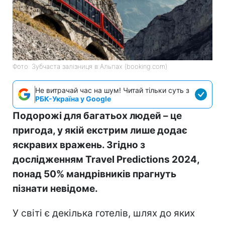
Фото: Зубчаста залізниця в Альпах (booking.com)
Не витрачай час на шум! Читай тільки суть з
РБК-Україна у Google
Подорожі для багатьох людей – це
пригода, у якій екстрим лише додає
яскравих вражень. Згідно з
дослідженням Travel Predictions 2024,
понад 50% мандрівників прагнуть
пізнати невідоме.
У світі є декілька готелів, шлях до яких