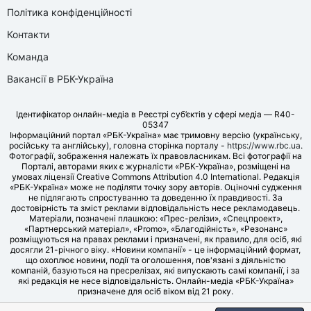
Політика конфіденційності
Контакти
Команда
Вакансії в РБК-Україна
Ідентифікатор онлайн-медіа в Реєстрі суб’єктів у сфері медіа — R40-
05347
Інформаційний портал «РБК-Україна» має тримовну версію (українську,
російську та англійську), головна сторінка порталу -
https://www.rbc.ua
.
Фотографії, зображення належать їх правовласникам. Всі фотографії на
Порталі, авторами яких є журналісти «РБК-Україна», розміщені на
умовах ліцензії Creative Commons Attribution 4.0 International. Редакція
«РБК-Україна» може не поділяти точку зору авторів. Оціночні судження
не підлягають спростуванню та доведенню їх правдивості. За
достовірність та зміст реклами відповідальність несе рекламодавець.
Матеріали, позначені плашкою: «Прес-релізи», «Спецпроект»,
«Партнерський матеріал», «Promo», «Благодійність», «Резонанс»
розміщуються на правах реклами і призначені, як правило, для осіб, які
досягли 21-річного віку. «Новини компанії» - це інформаційний формат,
що охоплює новини, події та оголошення, пов'язані з діяльністю
компаній, базуються на пресрелізах, які випускають самі компанії, і за
які редакція не несе відповідальність. Онлайн-медіа «РБК-Україна»
призначене для осіб віком від 21 року.