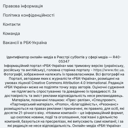
Правова інформація
Політика конфіденційності
Контакти
Команда
Вакансії в РБК-Україна
Ідентифікатор онлайн-медіа в Реєстрі суб’єктів у сфері медіа — R40-
05347
Інформаційний портал «РБК-Україна» має тримовну версію (українську,
російську та англійську), головна сторінка порталу -
https://www.rbc.ua
.
Фотографії, зображення належать їх правовласникам. Всі фотографії на
Порталі, авторами яких є журналісти «РБК-Україна», розміщені на
умовах ліцензії Creative Commons Attribution 4.0 International. Редакція
«РБК-Україна» може не поділяти точку зору авторів. Оціночні судження
не підлягають спростуванню та доведенню їх правдивості. За
достовірність та зміст реклами відповідальність несе рекламодавець.
Матеріали, позначені плашкою: «Прес-релізи», «Спецпроект»,
«Партнерський матеріал», «Promo», «Благодійність», «Резонанс»
розміщуються на правах реклами і призначені, як правило, для осіб, які
досягли 21-річного віку. «Новини компанії» - це інформаційний формат,
що охоплює новини, події та оголошення, пов'язані з діяльністю
компаній, базуються на пресрелізах, які випускають самі компанії, і за
які редакція не несе відповідальність. Онлайн-медіа «РБК-Україна»