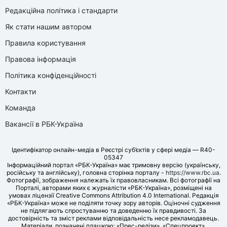
Редакційна політика і стандарти
Як стати нашим автором
Правила користування
Правова інформація
Політика конфіденційності
Контакти
Команда
Вакансії в РБК-Україна
Ідентифікатор онлайн-медіа в Реєстрі суб’єктів у сфері медіа — R40-
05347
Інформаційний портал «РБК-Україна» має тримовну версію (українську,
російську та англійську), головна сторінка порталу -
https://www.rbc.ua
.
Фотографії, зображення належать їх правовласникам. Всі фотографії на
Порталі, авторами яких є журналісти «РБК-Україна», розміщені на
умовах ліцензії Creative Commons Attribution 4.0 International. Редакція
«РБК-Україна» може не поділяти точку зору авторів. Оціночні судження
не підлягають спростуванню та доведенню їх правдивості. За
достовірність та зміст реклами відповідальність несе рекламодавець.
Матеріали, позначені плашкою: «Прес-релізи», «Спецпроект»,