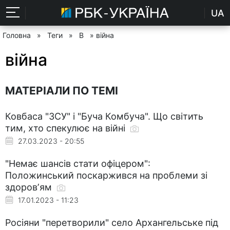
UA
Головна
»
Теги
»
В
» війна
війна
МАТЕРІАЛИ ПО ТЕМІ
Ковбаса "ЗСУ" і "Буча Комбуча". Що світить
тим, хто спекулює на війні
27.03.2023 - 20:55
"Немає шансів стати офіцером":
Положинський поскаржився на проблеми зі
здоровʼям
17.01.2023 - 11:23
Росіяни "перетворили" село Архангельське під