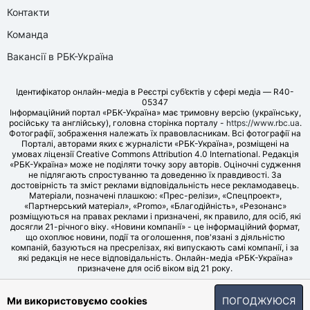
Контакти
Команда
Вакансії в РБК-Україна
Ідентифікатор онлайн-медіа в Реєстрі суб’єктів у сфері медіа — R40-
05347
Інформаційний портал «РБК-Україна» має тримовну версію (українську,
російську та англійську), головна сторінка порталу -
https://www.rbc.ua
.
Фотографії, зображення належать їх правовласникам. Всі фотографії на
Порталі, авторами яких є журналісти «РБК-Україна», розміщені на
умовах ліцензії Creative Commons Attribution 4.0 International. Редакція
«РБК-Україна» може не поділяти точку зору авторів. Оціночні судження
не підлягають спростуванню та доведенню їх правдивості. За
достовірність та зміст реклами відповідальність несе рекламодавець.
Матеріали, позначені плашкою: «Прес-релізи», «Спецпроект»,
«Партнерський матеріал», «Promo», «Благодійність», «Резонанс»
розміщуються на правах реклами і призначені, як правило, для осіб, які
досягли 21-річного віку. «Новини компанії» - це інформаційний формат,
що охоплює новини, події та оголошення, пов'язані з діяльністю
компаній, базуються на пресрелізах, які випускають самі компанії, і за
які редакція не несе відповідальність. Онлайн-медіа «РБК-Україна»
призначене для осіб віком від 21 року.
© LLC «UBT MEDIA», 2006-2026.
Ми використовуємо cookies
ПОГОДЖУЮСЯ