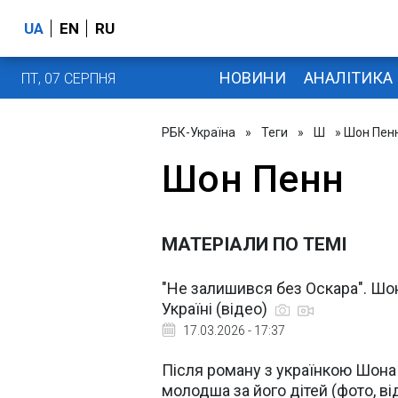
UA
EN
RU
НОВИНИ
АНАЛІТИКА
ПТ, 07 СЕРПНЯ
РБК-Україна
»
Теги
»
Ш
» Шон Пен
Шон Пенн
МАТЕРІАЛИ ПО ТЕМІ
"Не залишився без Оскара". Шо
Україні (відео)
17.03.2026 - 17:37
Після роману з українкою Шона 
молодша за його дітей (фото, в