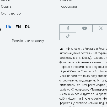
Освіта
Гороскопи
Суспільство
UA
EN
RU
Розмістити рекламу
Ідентифікатор онлайн-медіа в Реєстр
Інформаційний портал «РБК-Україна
російську та англійську), головна с
Фотографії, зображення належать ї
Порталі, авторами яких є журналіс
ліцензії Creative Commons Attributio
може не поділяти точку зору авторі
спростуванню та доведенню їх правд
відповідальність несе рекламодавец
релізи», «Спецпроект», «Партнерськи
«Резонанс» розміщуються на правах
осіб, які досягли 21-річного віку. 
формат, що охоплює новини, події т