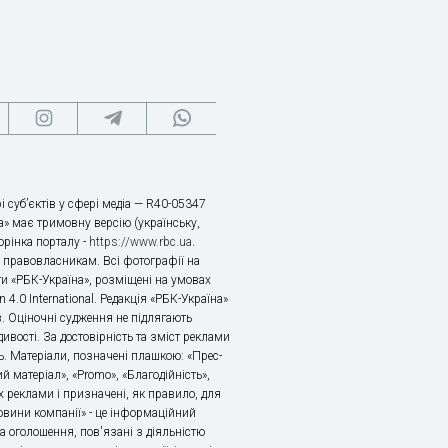
і суб’єктів у сфері медіа — R40-05347
» має тримовну версію (українську,
торінка порталу -
https://www.rbc.ua
.
х правовласникам. Всі фотографії на
ти «РБК-Україна», розміщені на умовах
n 4.0 International. Редакція «РБК-Україна»
в. Оціночні судження не підлягають
ивості. За достовірність та зміст реклами
ь. Матеріали, позначені плашкою: «Прес-
й матеріал», «Promo», «Благодійність»,
 реклами і призначені, як правило, для
«Новини компанії» - це інформаційний
а оголошення, пов'язані з діяльністю