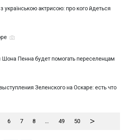
з українською актрисою: про кого йдеться
оре
я Шона Пенна будет помогать переселенцам
ыступления Зеленского на Оскаре: есть что
>
6
7
8
...
49
50