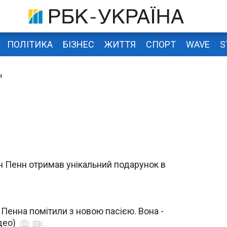
ПОЛІТИКА
БІЗНЕС
ЖИТТЯ
СПОРТ
WAVE
S
н
н Пенн отримав унікальний подарунок в
Пенна помітили з новою пасією. Вона -
ідео)