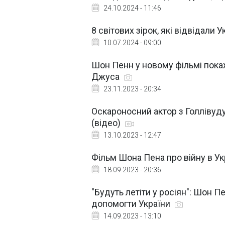
24.10.2024 - 11:46
8 світових зірок, які відвідали У
10.07.2024 - 09:00
Шон Пенн у новому фільмі покаж
Джуса
23.11.2023 - 20:34
Оскароносний актор з Голлівуд
(відео)
13.10.2023 - 12:47
Фільм Шона Пена про війну в Ук
18.09.2023 - 20:36
"Будуть летіти у росіян": Шон П
допомогти України
14.09.2023 - 13:10