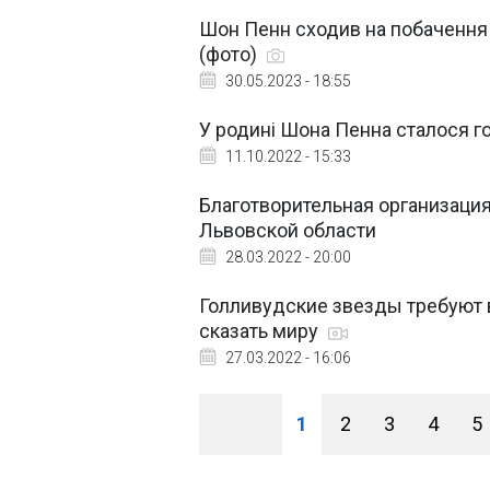
Шон Пенн сходив на побачення 
(фото)
30.05.2023 - 18:55
У родині Шона Пенна сталося г
11.10.2022 - 15:33
Благотворительная организаци
Львовcкой области
28.03.2022 - 20:00
Голливудские звезды требуют в
сказать миру
27.03.2022 - 16:06
1
2
3
4
5