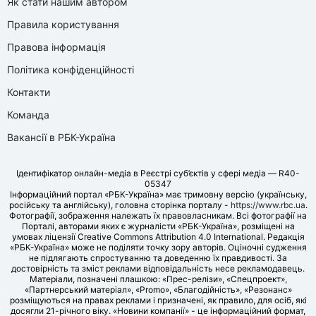
Як стати нашим автором
Правила користування
Правова інформація
Політика конфіденційності
Контакти
Команда
Вакансії в РБК-Україна
Ідентифікатор онлайн-медіа в Реєстрі суб’єктів у сфері медіа — R40-
05347
Інформаційний портал «РБК-Україна» має тримовну версію (українську,
російську та англійську), головна сторінка порталу -
https://www.rbc.ua
.
Фотографії, зображення належать їх правовласникам. Всі фотографії на
Порталі, авторами яких є журналісти «РБК-Україна», розміщені на
умовах ліцензії Creative Commons Attribution 4.0 International. Редакція
«РБК-Україна» може не поділяти точку зору авторів. Оціночні судження
не підлягають спростуванню та доведенню їх правдивості. За
достовірність та зміст реклами відповідальність несе рекламодавець.
Матеріали, позначені плашкою: «Прес-релізи», «Спецпроект»,
«Партнерський матеріал», «Promo», «Благодійність», «Резонанс»
розміщуються на правах реклами і призначені, як правило, для осіб, які
досягли 21-річного віку. «Новини компанії» - це інформаційний формат,