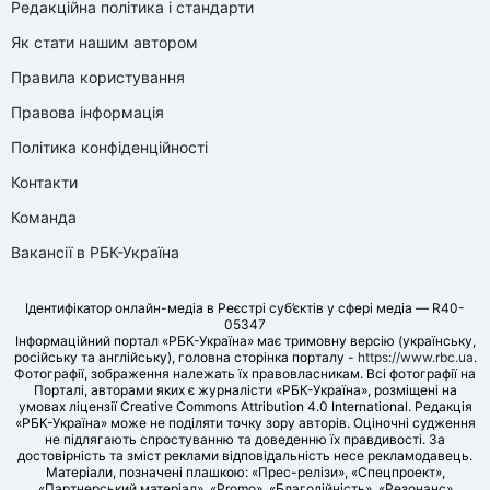
Редакційна політика і стандарти
Як стати нашим автором
Правила користування
Правова інформація
Політика конфіденційності
Контакти
Команда
Вакансії в РБК-Україна
Ідентифікатор онлайн-медіа в Реєстрі суб’єктів у сфері медіа — R40-
05347
Інформаційний портал «РБК-Україна» має тримовну версію (українську,
російську та англійську), головна сторінка порталу -
https://www.rbc.ua
.
Фотографії, зображення належать їх правовласникам. Всі фотографії на
Порталі, авторами яких є журналісти «РБК-Україна», розміщені на
умовах ліцензії Creative Commons Attribution 4.0 International. Редакція
«РБК-Україна» може не поділяти точку зору авторів. Оціночні судження
не підлягають спростуванню та доведенню їх правдивості. За
достовірність та зміст реклами відповідальність несе рекламодавець.
Матеріали, позначені плашкою: «Прес-релізи», «Спецпроект»,
«Партнерський матеріал», «Promo», «Благодійність», «Резонанс»