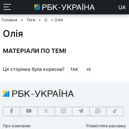
UA
Головна
»
Теги
»
О
» Олія
Олія
МАТЕРІАЛИ ПО ТЕМІ
Ця сторінка була корисна?
ТАК
НІ
Про компанію
Розмістити рекламу