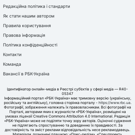
Редакційна політика і стандарти
Як стати нашим автором
Правила користування
Правова інформація
Політика конфіденційності
Контакти
Команда
Вакансії в РБК-Україна
Ідентифікатор онлайн-медіа в Реєстрі суб’єктів у сфері медіа — R40-
05347
Інформаційний портал «РБК-Україна» має тримовну версію (українську,
російську та англійську), головна сторінка порталу -
https://www.rbc.ua
.
Фотографії, зображення належать їх правовласникам. Всі фотографії на
Порталі, авторами яких є журналісти «РБК-Україна», розміщені на
умовах ліцензії Creative Commons Attribution 4.0 International. Редакція
«РБК-Україна» може не поділяти точку зору авторів. Оціночні судження
не підлягають спростуванню та доведенню їх правдивості. За
достовірність та зміст реклами відповідальність несе рекламодавець.
Матеріали, позначені плашкою: «Прес-релізи», «Спецпроект»,