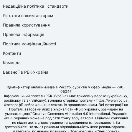
Редакційна політика і стандарти
Як стати нашим автором
Правила користування
Правова інформація
Політика конфіденційності
Контакти
Команда
Вакансії в РБК-Україна
Ідентифікатор онлайн-медіа в Реєстрі суб’єктів у сфері медіа — R40-
05347
Інформаційний портал «РБК-Україна» має тримовну версію (українську,
російську та англійську), головна сторінка порталу -
https://www.rbc.ua
.
Фотографії, зображення належать їх правовласникам. Всі фотографії на
Порталі, авторами яких є журналісти «РБК-Україна», розміщені на
умовах ліцензії Creative Commons Attribution 4.0 International. Редакція
«РБК-Україна» може не поділяти точку зору авторів. Оціночні судження
не підлягають спростуванню та доведенню їх правдивості. За
достовірність та зміст реклами відповідальність несе рекламодавець.
Матеріали, позначені плашкою: «Прес-релізи», «Спецпроект»,