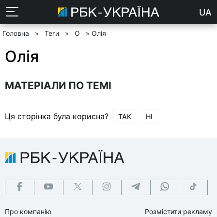
UA
Головна
»
Теги
»
О
» Олія
Олія
МАТЕРІАЛИ ПО ТЕМІ
Ця сторінка була корисна?
ТАК
НІ
Про компанію
Розмістити рекламу