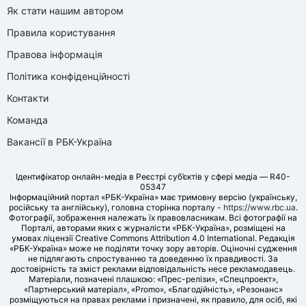
Як стати нашим автором
Правила користування
Правова інформація
Політика конфіденційності
Контакти
Команда
Вакансії в РБК-Україна
Ідентифікатор онлайн-медіа в Реєстрі суб’єктів у сфері медіа — R40-
05347
Інформаційний портал «РБК-Україна» має тримовну версію (українську,
російську та англійську), головна сторінка порталу -
https://www.rbc.ua
.
Фотографії, зображення належать їх правовласникам. Всі фотографії на
Порталі, авторами яких є журналісти «РБК-Україна», розміщені на
умовах ліцензії Creative Commons Attribution 4.0 International. Редакція
«РБК-Україна» може не поділяти точку зору авторів. Оціночні судження
не підлягають спростуванню та доведенню їх правдивості. За
достовірність та зміст реклами відповідальність несе рекламодавець.
Матеріали, позначені плашкою: «Прес-релізи», «Спецпроект»,
«Партнерський матеріал», «Promo», «Благодійність», «Резонанс»
розміщуються на правах реклами і призначені, як правило, для осіб, які