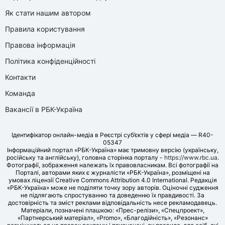
Як стати нашим автором
Правила користування
Правова інформація
Політика конфіденційності
Контакти
Команда
Вакансії в РБК-Україна
Ідентифікатор онлайн-медіа в Реєстрі суб’єктів у сфері медіа — R40-
05347
Інформаційний портал «РБК-Україна» має тримовну версію (українську,
російську та англійську), головна сторінка порталу -
https://www.rbc.ua
.
Фотографії, зображення належать їх правовласникам. Всі фотографії на
Порталі, авторами яких є журналісти «РБК-Україна», розміщені на
умовах ліцензії Creative Commons Attribution 4.0 International. Редакція
«РБК-Україна» може не поділяти точку зору авторів. Оціночні судження
не підлягають спростуванню та доведенню їх правдивості. За
достовірність та зміст реклами відповідальність несе рекламодавець.
Матеріали, позначені плашкою: «Прес-релізи», «Спецпроект»,
«Партнерський матеріал», «Promo», «Благодійність», «Резонанс»