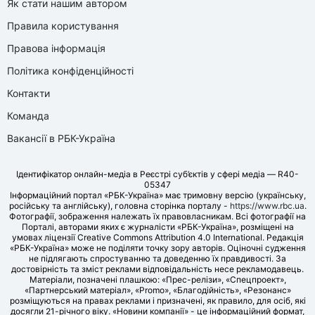
Як стати нашим автором
Правила користування
Правова інформація
Політика конфіденційності
Контакти
Команда
Вакансії в РБК-Україна
Ідентифікатор онлайн-медіа в Реєстрі суб’єктів у сфері медіа — R40-
05347
Інформаційний портал «РБК-Україна» має тримовну версію (українську,
російську та англійську), головна сторінка порталу -
https://www.rbc.ua
.
Фотографії, зображення належать їх правовласникам. Всі фотографії на
Порталі, авторами яких є журналісти «РБК-Україна», розміщені на
умовах ліцензії Creative Commons Attribution 4.0 International. Редакція
«РБК-Україна» може не поділяти точку зору авторів. Оціночні судження
не підлягають спростуванню та доведенню їх правдивості. За
достовірність та зміст реклами відповідальність несе рекламодавець.
Матеріали, позначені плашкою: «Прес-релізи», «Спецпроект»,
«Партнерський матеріал», «Promo», «Благодійність», «Резонанс»
розміщуються на правах реклами і призначені, як правило, для осіб, які
досягли 21-річного віку. «Новини компанії» - це інформаційний формат,