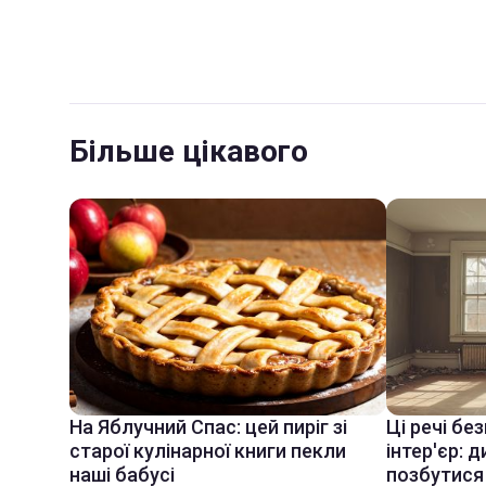
Більше цікавого
На Яблучний Спас: цей пиріг зі
Ці речі бе
старої кулінарної книги пекли
інтер'єр: 
наші бабусі
позбутися 