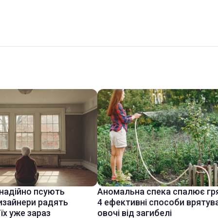
знадійно псують
Аномальна спека спалює гр
дизайнери радять
4 ефективні способи врятув
їх уже зараз
овочі від загибелі