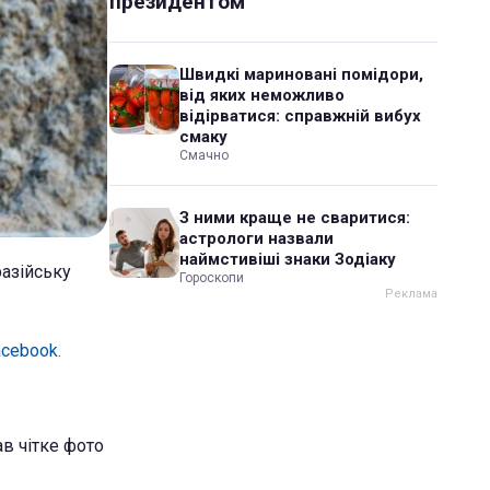
президентом
Швидкі мариновані помідори,
від яких неможливо
відірватися: справжній вибух
смаку
Смачно
З ними краще не сваритися:
астрологи назвали
наймстивіші знаки Зодіаку
разійську
Гороскопи
cebook.
в чітке фото