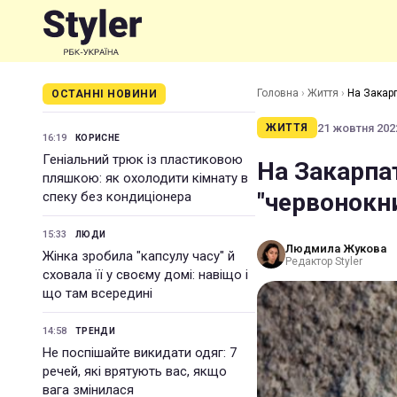
Головна
›
Життя
›
На Закарп
ОСТАННІ НОВИНИ
21 жовтня 2022
ЖИТТЯ
16:19
КОРИСНЕ
Геніальний трюк із пластиковою
На Закарпат
пляшкою: як охолодити кімнату в
"червонокни
спеку без кондиціонера
15:33
ЛЮДИ
Людмила Жукова
Жінка зробила "капсулу часу" й
Редактор Styler
сховала її у своєму домі: навіщо і
що там всередині
14:58
ТРЕНДИ
Не поспішайте викидати одяг: 7
речей, які врятують вас, якщо
вага змінилася