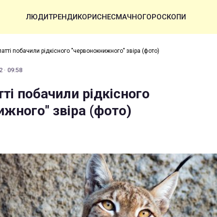
ЛЮДИ
ТРЕНДИ
КОРИСНЕ
СМАЧНО
ГОРОСКОПИ
атті побачили рідкісного "червонокнижного" звіра (фото)
 · 09:58
ті побачили рідкісного
жного" звіра (фото)