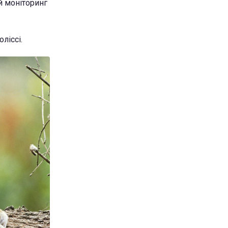
й моніторинг
ліссі.