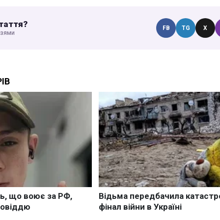
таття?
FB
TG
X
узями