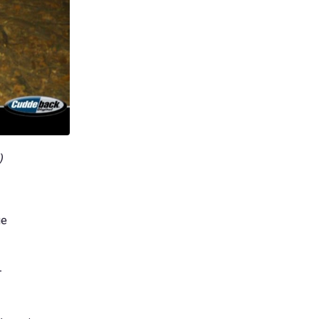
)
не
–