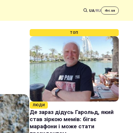
UA
/
RU
rbc.ua
ТОП
ЛЮДИ
Де зараз дідусь Гарольд, який
став зіркою мемів: бігає
марафони і може стати