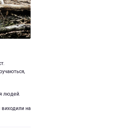
т.
иручаються,
ся людей.
чі виходили на