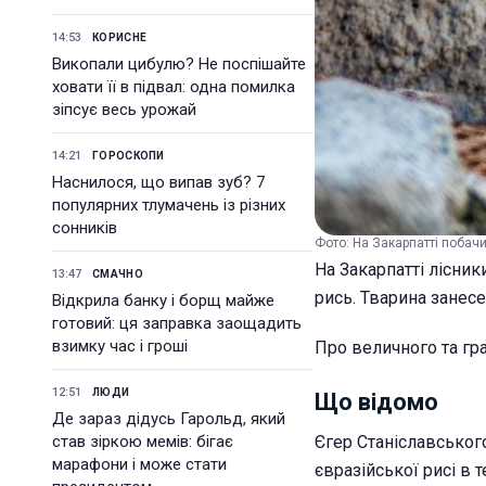
14:53
КОРИСНЕ
Викопали цибулю? Не поспішайте
ховати її в підвал: одна помилка
зіпсує весь урожай
14:21
ГОРОСКОПИ
Наснилося, що випав зуб? 7
популярних тлумачень із різних
сонників
Фото: На Закарпатті побачи
На Закарпатті лісни
13:47
СМАЧНО
рись. Тварина занесе
Відкрила банку і борщ майже
готовий: ця заправка заощадить
взимку час і гроші
Про величного та гра
12:51
ЛЮДИ
Що відомо
Де зараз дідусь Гарольд, який
став зіркою мемів: бігає
Єгер Станіславськог
марафони і може стати
євразійської рисі в 