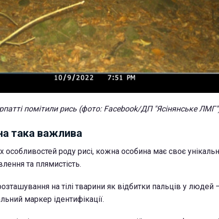
рпатті помітили рись (фото: Facebook/ДП "Ясінянське ЛМГ"
на така важлива
х особливостей роду рисі, кожна особина має своє унікаль
влення та плямистість.
 розташування на тілі тварини як відбитки пальців у людей 
льний маркер ідентифікації.