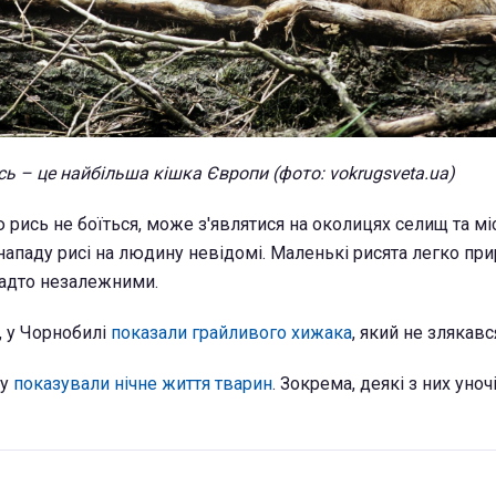
сь – це найбільша кішка Європи (фото: vokrugsveta.ua)
рись не боїться, може з'являтися на околицях селищ та міс
нападу рисі на людину невідомі. Маленькі рисята легко пр
надто незалежними.
, у Чорнобилі
показали грайливого хижака
, який не злякав
ку
показували нічне життя тварин
. Зокрема, деякі з них уно