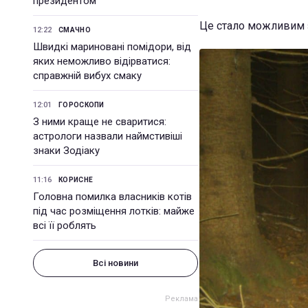
президентом
Це стало можливим з
12:22
СМАЧНО
Швидкі мариновані помідори, від
яких неможливо відірватися:
справжній вибух смаку
12:01
ГОРОСКОПИ
З ними краще не сваритися:
астрологи назвали наймстивіші
знаки Зодіаку
11:16
КОРИСНЕ
Головна помилка власників котів
під час розміщення лотків: майже
всі її роблять
Всі новини