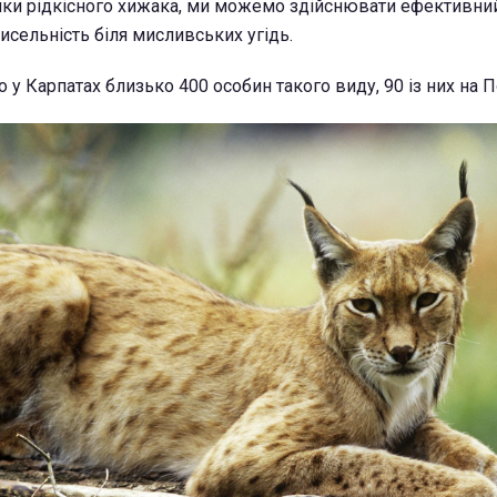
мки рідкісного хижака, ми можемо здійснювати ефективни
 чисельність біля мисливських угідь.
 у Карпатах близько 400 особин такого виду, 90 із них на По