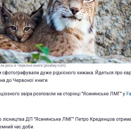
ли рись із Червоної книги (pixabay.com)
ки сфотографували дуже рідкісного хижака. Йдеться про єв
на до Червоної книги.
ціозного звіра розповіли на сторінці "Ясинянське ЛМГ" у
Fa
о лісництва ДП "Ясинянське ЛМГ" Петро Креденцов отрима
темний час доби.