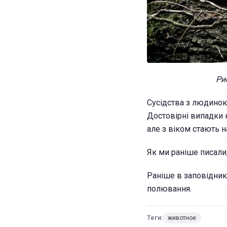
Ри
Сусідства з людиною 
Достовірні випадки 
але з віком стають 
Як ми раніше писали
Раніше в заповідни
полювання.
Теги:
животное