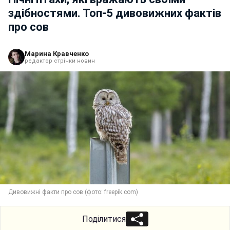
здібностями. Топ-5 дивовижних фактів
про сов
Марина Кравченко
редактор стрічки новин
Дивовижні факти про сов (фото: freepik.com)
Поділитися