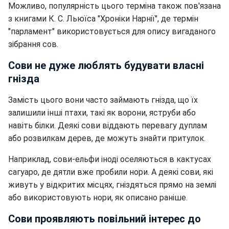
Можливо, популярність цього терміна також пов'язана
з книгами К. С. Льюїса "Хроніки Нарнії", де термін
"парламент" використовується для опису вигаданого
зібрання сов.
Сови не дуже люблять будувати власні
гнізда
Замість цього вони часто займають гнізда, що їх
залишили інші птахи, такі як ворони, яструби або
навіть білки. Деякі сови віддають перевагу дуплам
або розвилкам дерев, де можуть знайти притулок.
Наприклад, сови-ельфи іноді оселяються в кактусах
сагуаро, де дятли вже пробили нори. А деякі сови, які
живуть у відкритих місцях, гніздяться прямо на землі
або використовують нори, як описано раніше.
Сови проявляють повільний інтерес до