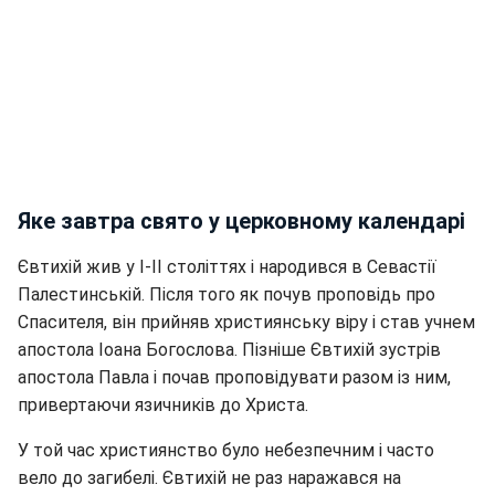
Яке завтра свято у церковному календарі
Євтихій жив у I-II століттях і народився в Севастії
Палестинській. Після того як почув проповідь про
Спасителя, він прийняв християнську віру і став учнем
апостола Іоана Богослова. Пізніше Євтихій зустрів
апостола Павла і почав проповідувати разом із ним,
привертаючи язичників до Христа.
У той час християнство було небезпечним і часто
вело до загибелі. Євтихій не раз наражався на