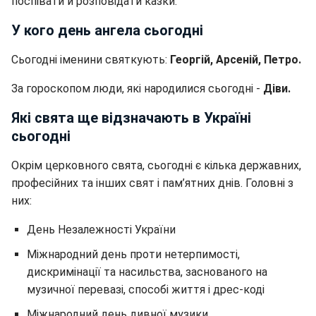
поспівати й розповідати казки.
У кого день ангела сьогодні
Сьогодні іменини святкують:
Георгій, Арсеній, Петро.
За гороскопом люди, які народилися сьогодні -
Діви.
Які свята ще відзначають в Україні
сьогодні
Окрім церковного свята, сьогодні є кілька державних,
професійних та інших свят і пам’ятних днів. Головні з
них:
День Незалежності України
Міжнародний день проти нетерпимості,
дискримінації та насильства, заснованого на
музичної перевазі, способі життя і дрес-коді
Міжнародний день дивної музики