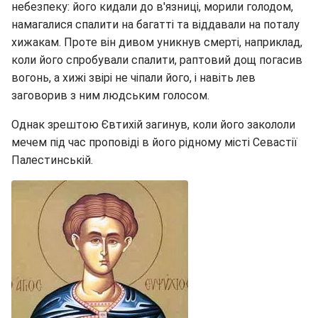
небезпеку: його кидали до в'язниці, морили голодом,
намагалися спалити на багатті та віддавали на поталу
хижакам. Проте він дивом уникнув смерті, наприклад,
коли його спробували спалити, раптовий дощ погасив
вогонь, а хижі звірі не чіпали його, і навіть лев
заговорив з ним людським голосом.
Однак зрештою Євтихій загинув, коли його закололи
мечем під час проповіді в його рідному місті Севастії
Палестинській.