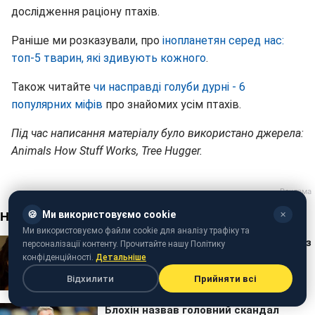
дослідження раціону птахів.
Раніше ми розказували, про
інопланетян серед нас:
топ-5 тварин, які здивують кожного
.
Також читайте
чи насправді голуби дурні - 6
популярних міфів
про знайомих усім птахів.
Під час написання матеріалу було використано джерела:
Animals How Stuff Works, Tree Hugger.
🍪
Ми використовуємо cookie
✕
Ми використовуємо файли cookie для аналізу трафіку та
персоналізації контенту. Прочитайте нашу Політику
конфіденційності.
Детальніше
Відхилити
Прийняти всі