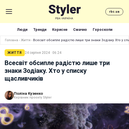
rbc.ua
Люди
Тренди
Корисне
Смачно
Гороскопи
Головна
›
Життя
›
Всесвіт обсипле радістю лише три знаки Зодіаку. Хто у с
ЖИТТЯ
24 серпня 2024 · 06:24
Всесвіт обсипле радістю лише три
знаки Зодіаку. Хто у списку
щасливчиків
Поліна Кузенко
Керівник проєкту Styler