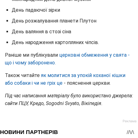
День падаючої зірки
День розжалування планети Плутон
День валяння в стозі сіна
День народження картопляних чіпсів.
Раніше ми публікували
церковні обмеження у свята -
що і чому заборонено.
Також читайте
як молитися за упокій коханої кішки
або собаки і чи не гріх це
- пояснення церкви.
Під час написання матеріалу було використано джерела:
сайти ПЦУ, Кредо, Sogodni Svyato, Вікіпедія.