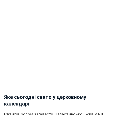
Яке сьогодні свято у церковному
календарі
Євтихій, родом з Севастії Палестинської, жив у I-II