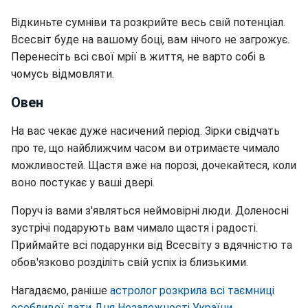
Відкиньте сумніви та розкрийте весь свій потенціал.
Всесвіт буде на вашому боці, вам нічого не загрожує.
Перенесіть всі свої мрії в життя, не варто собі в
чомусь відмовляти.
Овен
На вас чекає дуже насичений період. Зірки свідчать
про те, що найближчим часом ви отримаєте чимало
можливостей. Щастя вже на порозі, дочекайтеся, коли
воно постукає у ваші двері.
Поруч із вами з'являться неймовірні люди. Доленосні
зустрічі подарують вам чимало щастя і радості.
Приймайте всі подарунки від Всесвіту з вдячністю та
обов'язково розділіть свій успіх із близькими.
Нагадаємо, раніше
астролог розкрила всі таємниці
особливої дати Дня Незалежності України
.