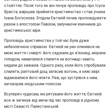
століттях. Після того як він почув проповідь про Ісуса
Христа, вирішив прийняти християнство і став учнем
Іоана Богослова. Згодом Євтихій почав проповідувати
разом з апостолом Павлом, залучаючи язичників до
християнської віри.
Проповідь християнства у той час була дуже
небезпечною справою. Євтихій не раз опинявся на
межі життя і смерті: його саджали до в'язниці, морили
голодом, намагалися спалити на вогнищі і навіть
кидали до хижаків. Одного разу, коли його спробували
спалити, раптовий дощ загасив вогонь, а хижі звірі
відмовилися його чіпати. Лев, що зустрівся з ним,
заговорив людським голосом.
Всупереч чудесам, які рятували його життя, Євтихій
все ж загинув від меча під час проповіді в рідному
місті Севастії Палестинській.