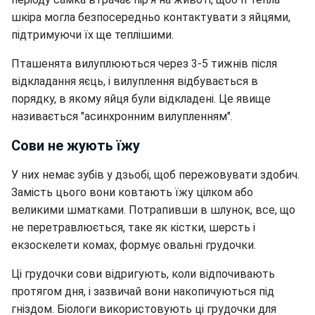
шкіра могла безпосередньо контактувати з яйцями,
підтримуючи їх ще теплішими.
Пташенята вилуплюються через 3-5 тижнів після
відкладання яєць, і вилуплення відбувається в
порядку, в якому яйця були відкладені. Це явище
називається "асинхронним вилупленням".
Сови не жують їжу
У них немає зубів у дзьобі, щоб пережовувати здобич.
Замість цього вони ковтають їжу цілком або
великими шматками. Потрапивши в шлунок, все, що
не перетравлюється, таке як кістки, шерсть і
екзоскелети комах, формує овальні грудочки.
Ці грудочки сови відригують, коли відпочивають
протягом дня, і зазвичай вони накопичуються під
гніздом. Біологи використовують ці грудочки для