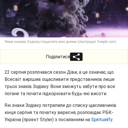
Яким знакам Зодіаку пощастить вже днями (ілюстрація: freepik.com)
Поділитися
22 серпня розпочався сезон Діви, а це означає, що
Всесвіт вирішив ощасливити представників лише
трьох знаків Зодіаку. Вони зможуть забути про все
погане та почати підкорювати будь-які висоти.
Які знаки Зодіаку потрапили до списку щасливчиків
кінця серпня та початку вересня, розповідає РБК-
Україна (проект Styler) з посиланням на
Spiritualify
.