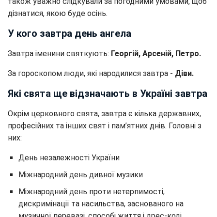
також уважно слідкували за погодними умовами, щоб
дізнатися, якою буде осінь.
У кого завтра день ангела
Завтра іменини святкують:
Георгій, Арсеній, Петро.
За гороскопом люди, які народилися завтра -
Діви.
Які свята ще відзначають в Україні завтра
Окрім церковного свята, завтра є кілька державних,
професійних та інших свят і пам’ятних днів. Головні з
них:
День незалежності України
Міжнародний день дивної музики
Міжнародний день проти нетерпимості,
дискримінації та насильства, заснованого на
музичної перевазі, способі життя і дрес-коді