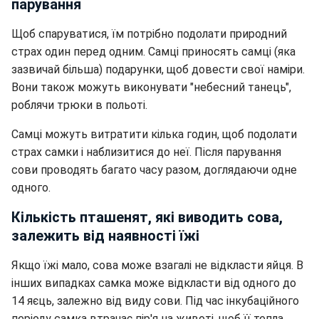
парування
Щоб спаруватися, їм потрібно подолати природний
страх один перед одним. Самці приносять самці (яка
зазвичай більша) подарунки, щоб довести свої наміри.
Вони також можуть виконувати "небесний танець",
роблячи трюки в польоті.
Самці можуть витратити кілька годин, щоб подолати
страх самки і наблизитися до неї. Після парування
сови проводять багато часу разом, доглядаючи одне
одного.
Кількість пташенят, які виводить сова,
залежить від наявності їжі
Якщо їжі мало, сова може взагалі не відкласти яйця. В
інших випадках самка може відкласти від одного до
14 яєць, залежно від виду сови. Під час інкубаційного
періоду самка втрачає пір'я на животі, щоб її тепла