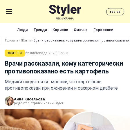
rbc.ua
Люди
Тренди
Корисне
Смачно
Гороскопи
Головна
›
Життя
›
Врачи рассказали, кому категорически противопоказано
ЖИТТЯ
22 листопада 2020 · 19:13
Врачи рассказали, кому категорически
противопоказано есть картофель
Медики сходятся во мнении, что картофель
противопоказан при ожирении и сахарном диабете
Анна Кисельова
редактор стрічки новин Styler