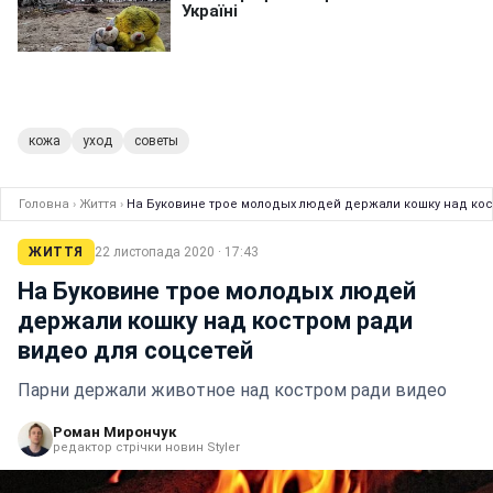
кожа
уход
советы
Головна
›
Життя
›
На Буковине трое молодых людей держали кошку над кос
ЖИТТЯ
22 листопада 2020 · 17:43
На Буковине трое молодых людей
держали кошку над костром ради
видео для соцсетей
Парни держали животное над костром ради видео
Роман Мирончук
редактор стрічки новин Styler