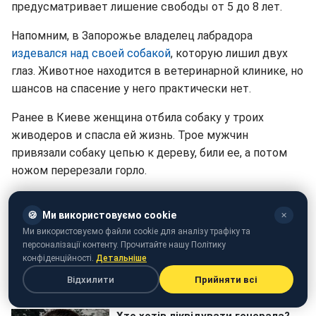
предусматривает лишение свободы от 5 до 8 лет.
Напомним, в Запорожье владелец лабрадора
издевался над своей собакой
, которую лишил двух
глаз. Животное находится в ветеринарной клинике, но
шансов на спасение у него практически нет.
Ранее в Киеве женщина отбила собаку у троих
живодеров и спасла ей жизнь. Трое мужчин
привязали собаку цепью к дереву, били ее, а потом
ножом перерезали горло.
🍪
Ми використовуємо cookie
✕
Ми використовуємо файли cookie для аналізу трафіку та
персоналізації контенту. Прочитайте нашу Політику
конфіденційності.
Детальніше
Відхилити
Прийняти всі