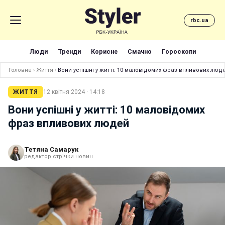
rbc.ua
Люди
Тренди
Корисне
Смачно
Гороскопи
Головна
›
Життя
›
Вони успішні у житті: 10 маловідомих фраз впливових люд
ЖИТТЯ
12 квітня 2024 · 14:18
Вони успішні у житті: 10 маловідомих
фраз впливових людей
Тетяна Самарук
редактор стрічки новин