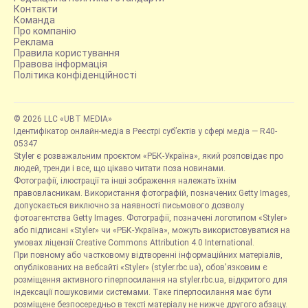
Контакти
Команда
Про компанію
Реклама
Правила користування
Правова інформація
Політика конфіденційності
© 2026 LLC «UBT MEDIA»
Ідентифікатор онлайн-медіа в Реєстрі суб’єктів у сфері медіа — R40-
05347
Styler є розважальним проєктом «РБК-Україна», який розповідає про
людей, тренди і все, що цікаво читати поза новинами.
Фотографії, ілюстрації та інші зображення належать їхнім
правовласникам. Використання фотографій, позначених Getty Images,
допускається виключно за наявності письмового дозволу
фотоагентства Getty Images. Фотографії, позначені логотипом «Styler»
або підписані «Styler» чи «РБК-Україна», можуть використовуватися на
умовах ліцензії Creative Commons Attribution 4.0 International.
При повному або частковому відтворенні інформаційних матеріалів,
опублікованих на вебсайті «Styler» (styler.rbc.ua), обов'язковим є
розміщення активного гіперпосилання на styler.rbc.ua, відкритого для
індексації пошуковими системами. Таке гіперпосилання має бути
розміщене безпосередньо в тексті матеріалу не нижче другого абзацу.