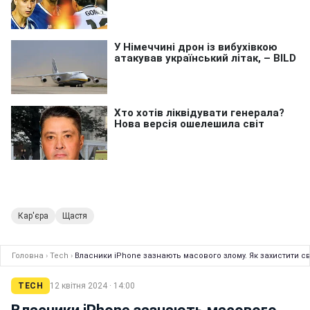
Кар'єра
Щастя
Головна
›
Tech
›
Власники iPhone зазнають масового злому. Як захистити с
TECH
12 квітня 2024 · 14:00