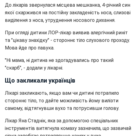
До лікарів звернулася місцева мешканка, 4-річний син
якої скаржився на постійну закладеність носа, слизові
виділення з носа, утруднення носового дихання.
При огляді дитини ЛОР-лікар виявив алергічний риніт
та "цікаву знахідку" - стороннє тіло слухового проходу.
Мова йде про павука.
"Ні мама, ні дитина не здогадувались про такий
"скарб", - додали у лікарні.
Що закликали українців
Лікарі закликають, якщо вам чи дитині потрапило
стороннє тіло, то дайте можливість йому вилізти
самому, відтягнувши вухо та потрусивши голову.
Лікар Яна Стаднік, яка за допомогою спеціальних
інструментів витягнула комаху зазначила, що зазвичай
сірка запобігає потраплянню комах у вухо.