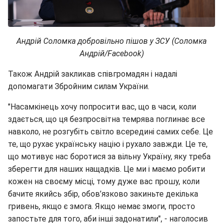
Андрій Соломка добровільно пішов у ЗСУ (Соломка
Андрій/Facebook)
Також Андрій закликав співгромадян і надалі
допомагати Збройним силам України.
"Насамкінець хочу попросити вас, що в часи, коли
здається, що ця безпросвітна темрява поглинає все
навколо, не розгубіть світло всередині самих себе. Це
те, що рухає українську націю і рухало завжди. Це те,
що мотивує нас боротися за вільну Україну, яку треба
зберегти для наших нащадків. Це ми і маємо робити
кожен на своєму місці, тому дуже вас прошу, коли
бачите якийсь збір, обов’язково закиньте декілька
гривень, якщо є змога. Якщо немає змоги, просто
запостьте для того, аби інші задонатили", - наголосив