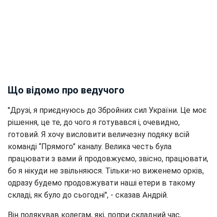
Що відомо про ведучого
"Друзі, я приєднуюсь до Збройних сил України. Це моє
рішення, це те, до чого я готувався і, очевидно,
готовий. Я хочу висловити величезну подяку всій
команді “Прямого” каналу. Велика честь була
працювати з вами й продовжуємо, звісно, працювати,
бо я нікуди не звільняюся. Тільки-но виженемо орків,
одразу будемо продовжувати наші етери в такому
складі, як було до сьогодні", - сказав Андрій.
Він подякував колегам, які, попри складний час,