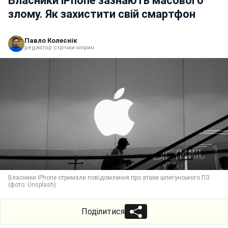
Власники iPhone зазнають масового
злому. Як захистити свій смартфон
Павло Колеснік
редактор стрічки новин
Власники iPhone отримали повідомлення про атаки шпигунського ПЗ
(фото: Unsplash)
Поділитися