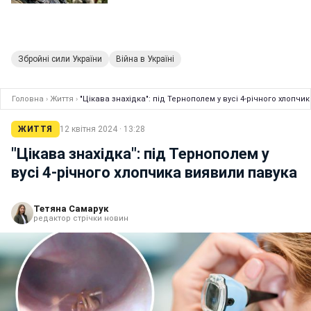
Збройні сили України
Війна в Україні
Головна
›
Життя
›
"Цікава знахідка": під Тернополем у вусі 4-річного хлопчи
ЖИТТЯ
12 квітня 2024 · 13:28
"Цікава знахідка": під Тернополем у
вусі 4-річного хлопчика виявили павука
Тетяна Самарук
редактор стрічки новин