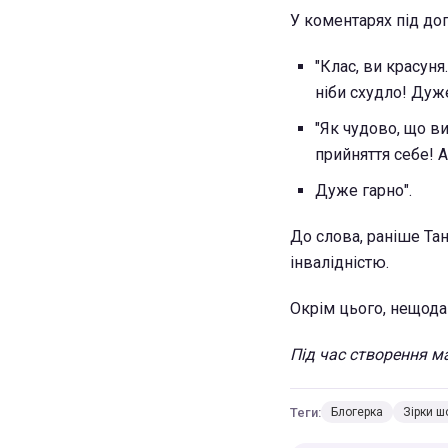
У коментарях під до
"Клас, ви красуня.
ніби схудло! Дуже
"Як чудово, що в
прийняття себе! 
Дуже гарно".
До слова, раніше Та
інвалідністю.
Окрім цього, нещода
Під час створення ма
Теги:
Блогерка
Зірки ш