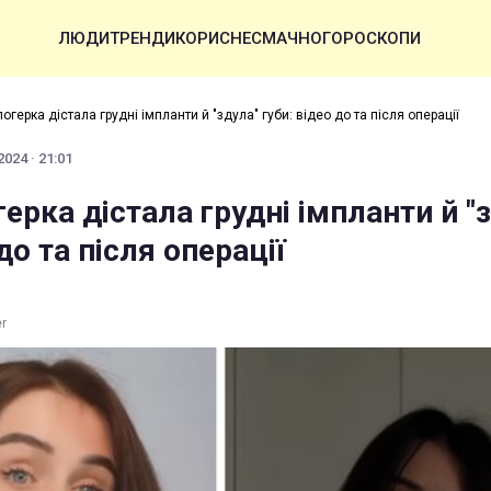
ЛЮДИ
ТРЕНДИ
КОРИСНЕ
СМАЧНО
ГОРОСКОПИ
огерка дістала грудні імпланти й "здула" губи: відео до та після операції
024 · 21:01
ерка дістала грудні імпланти й "
до та після операції
er