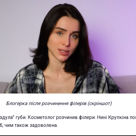
Блогерка після розчинення філерів (скріншот)
"здула" губи. Косметолог розчинив філери. Нині Крупкіна п
б, чим також задоволена.