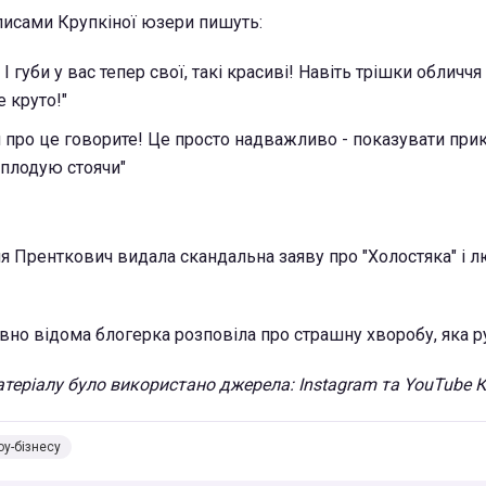
писами Крупкіної юзери пишуть:
 І губи у вас тепер свої, такі красиві! Навіть трішки обличчя
 круто!"
и про це говорите! Це просто надважливо - показувати при
Аплодую стоячи"
ня Пренткович видала скандальна заяву про "Холостяка" і 
вно відома блогерка розповіла про страшну хворобу, яка ру
теріалу було використано джерела: Instagram та YouTube К
оу-бізнесу