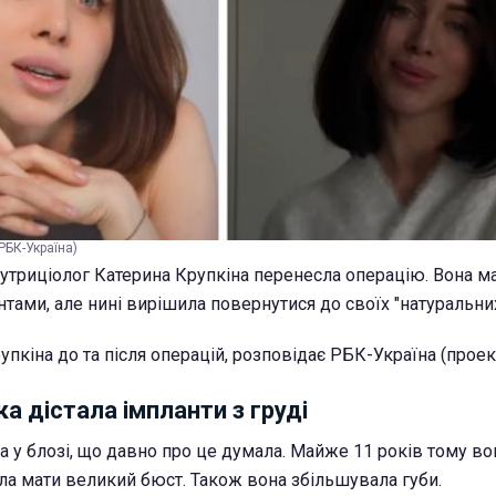
РБК-Україна)
нутриціолог Катерина Крупкіна перенесла операцію. Вона м
нтами, але нині вирішила повернутися до своїх "натуральни
пкіна до та після операцій, розповідає РБК-Україна (проект 
а дістала імпланти з груді
а у блозі, що давно про це думала. Майже 11 років тому во
іла мати великий бюст. Також вона збільшувала губи.