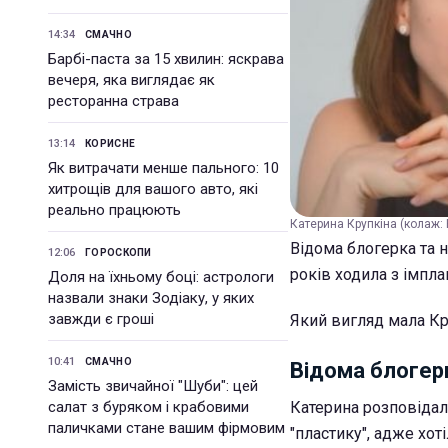
14:34
СМАЧНО
Барбі-паста за 15 хвилин: яскрава
вечеря, яка виглядає як
ресторанна страва
13:14
КОРИСНЕ
Як витрачати менше пального: 10
хитрощів для вашого авто, які
реально працюють
Катерина Крупкіна (колаж: 
Відома блогерка та 
12:06
ГОРОСКОПИ
років ходила з імпла
Доля на їхньому боці: астрологи
назвали знаки Зодіаку, у яких
завжди є гроші
Який вигляд мала Кру
10:41
СМАЧНО
Відома блогерк
Замість звичайної "Шуби": цей
салат з буряком і крабовими
Катерина розповідал
паличками стане вашим фірмовим
"пластику", адже хот