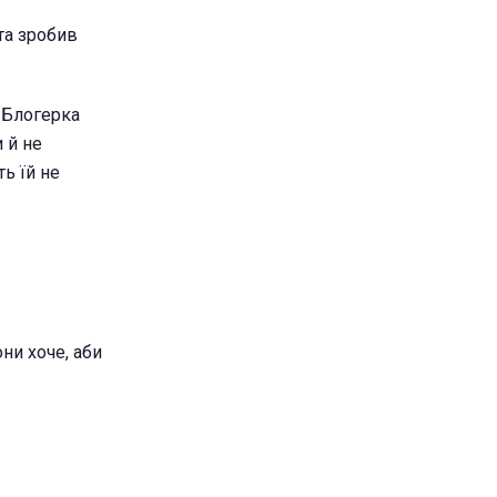
 та зробив
. Блогерка
 й не
ь їй не
ни хоче, аби