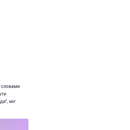
а словами
ути
ди", міг