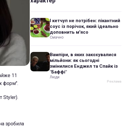
характер
І кетчуп не потрібен: пікантний
соус із порічок, який ідеально
доповнить м'ясо
Смачно
Вампіри, в яких закохувалися
мільйони: як сьогодні
змінилися Енджел та Спайк із
"Баффі"
айже 11
Люди
х форм".
Styler).
на зробила