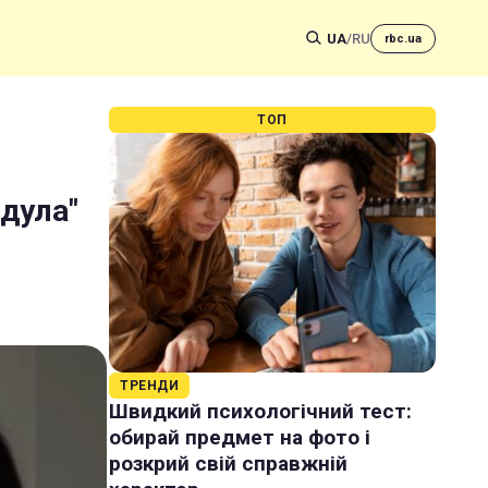
UA
/
RU
rbc.ua
ТОП
здула"
ТРЕНДИ
Швидкий психологічний тест:
обирай предмет на фото і
розкрий свій справжній