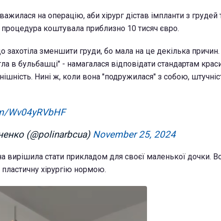
важилася на операцію, аби хірург дістав імпланти з грудей
а процедура коштувала приблизно 10 тисяч євро.
о захотіла зменшити груди, бо мала на це декілька причин
гла в бульбашці" - намагалася відповідати стандартам краси
шність. Нині ж, коли вона "подружилася" з собою, штучніст
com/Wv04yRVbHF
ненко (@polinarbcua)
November 25, 2024
на вирішила стати прикладом для своєї маленької дочки. Во
а пластичну хірургію нормою.