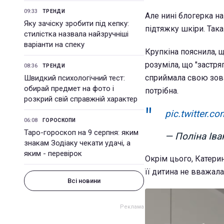
09:33
ТРЕНДИ
Але нині блогерка на
Яку зачіску зробити під кепку:
підтяжку шкіри. Так
стилістка назвала найзручніші
варіанти на спеку
Крупкіна пояснила, щ
розуміла, що "застря
08:36
ТРЕНДИ
сприймала свою зовні
Швидкий психологічний тест:
обирай предмет на фото і
потрібна.
розкрий свій справжній характер
pic.twitter.
06:08
ГОРОСКОПИ
Таро-гороскоп на 9 серпня: яким
— Поліна Іва
знакам Зодіаку чекати удачі, а
яким - перевірок
Окрім цього, Катери
її дитина не вважал
Всі новини