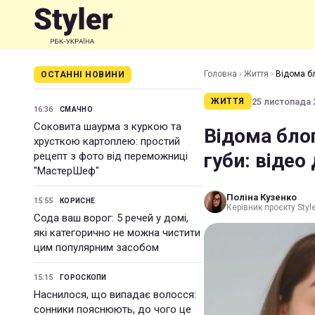
Головна
›
Життя
›
Відома бл
ОСТАННІ НОВИНИ
25 листопада 2
ЖИТТЯ
16:36
СМАЧНО
Соковита шаурма з куркою та
Відома блог
хрусткою картоплею: простий
губи: відео 
рецепт з фото від переможниці
"МастерШеф"
Поліна Кузенко
15:55
КОРИСНЕ
Керівник проєкту Styl
Сода ваш ворог: 5 речей у домі,
які категорично не можна чистити
цим популярним засобом
15:15
ГОРОСКОПИ
Наснилося, що випадає волосся:
сонники пояснюють, до чого це