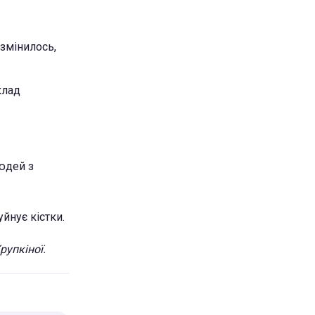
 змінилось,
клад
людей з
йнує кістки.
рупкіної.