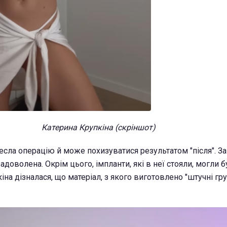
Катерина Крупкіна (скріншот)
сла операцію й може похизуватися результатом "після". З
адоволена. Окрім цього, імпланти, які в неї стояли, могли б
на дізналася, що матеріал, з якого виготовлено "штучні гру