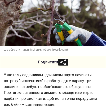
Що обрізати наприкінці зими (фото: freepik.com)
Поділитися
У лютому садівникам і дачникам варто починати
потроху "включатися" в роботу, адже одразу три
рослини потребують обов'язкового обрізування.
Протягом останнього зимового місяця вам варто
подбати про свої квіти, щоб вони точно порадували
вас буйним цвітінням надалі.