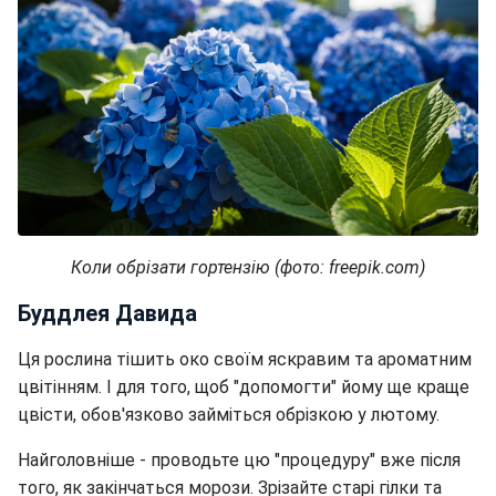
Коли обрізати гортензію (фото: freepik.com)
Буддлея Давида
Ця рослина тішить око своїм яскравим та ароматним
цвітінням. І для того, щоб "допомогти" йому ще краще
цвісти, обов'язково займіться обрізкою у лютому.
Найголовніше - проводьте цю "процедуру" вже після
того, як закінчаться морози. Зрізайте старі гілки та