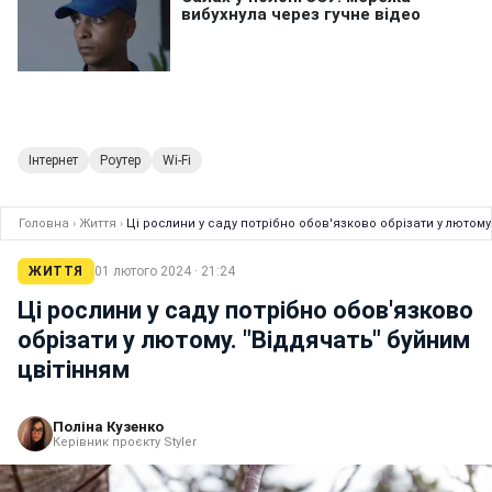
Інтернет
Роутер
Wi-Fi
Головна
›
Життя
›
Ці рослини у саду потрібно обов'язково обрізати у лютому
ЖИТТЯ
01 лютого 2024 · 21:24
Ці рослини у саду потрібно обов'язково
обрізати у лютому. "Віддячать" буйним
цвітінням
Поліна Кузенко
Керівник проєкту Styler