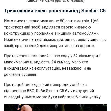
Кавові капсули (фото: Unsplash)
Триколісний електровелосипед Sinclair C5
Його висота становила лише 80 сантиметрів. Цей
транспортний засіб виділявся своєю низькою
конструкцією у порівнянні з іншими автомобілями.
Незважаючи на такі параметри, він позиціонувався як
засіб, призначений для використання на дорогах.
Проте через невисокий запас ходу у 32 кілометри і
максимальну швидкість 24 км/год, мало хто
вирішувався на експлуатацію, незважаючи на
рекламні зусилля.
Проте цей винахід, який випередив свій час,
підкреслює ВВС. Якби Sinclair C5 був випущений
сьогодні, у нього могло бути набагато більше успіху.