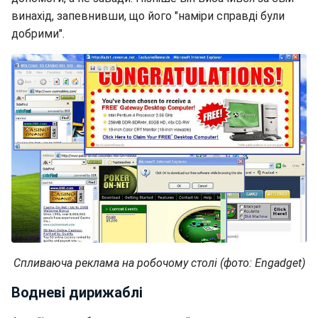
винахід, запевнивши, що його "наміри справді були
добрими".
Спливаюча реклама на робочому столі (фото: Engadget)
Водневі дирижаблі