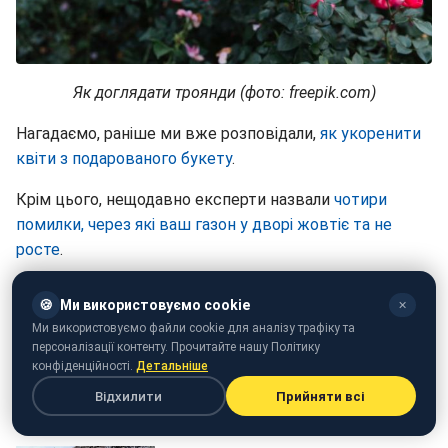
Як доглядати троянди (фото: freepik.com)
Нагадаємо, раніше ми вже розповідали,
як укоренити
квіти з подарованого букету
.
Крім цього, нещодавно експерти назвали
чотири
помилки, через які ваш газон у дворі жовтіє та не
росте
.
🍪
Ми використовуємо cookie
✕
Ми використовуємо файли cookie для аналізу трафіку та
персоналізації контенту. Прочитайте нашу Політику
конфіденційності.
Детальніше
Відхилити
Прийняти всі