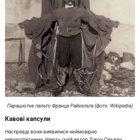
Парашютне пальто Франца Райхельта (фото: Wikipedia)
Кавові капсули
Насправді вони виявилися неймовірно
марнотратними. Навіть їхній автор Джон Сільван