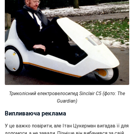
Триколісний електровелосипед Sinclair C5 (фото: The
Guardian)
Випливаюча реклама
У це важко повірити, але Ітан Цукерман вигадав її для
допомоги, а не завади. Пізніше він вибачився за свій