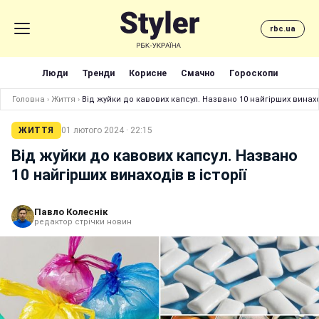
rbc.ua
Люди
Тренди
Корисне
Смачно
Гороскопи
Головна
›
Життя
›
Від жуйки до кавових капсул. Названо 10 найгірших винаход
ЖИТТЯ
01 лютого 2024 · 22:15
Від жуйки до кавових капсул. Названо
10 найгірших винаходів в історії
Павло Колеснік
редактор стрічки новин