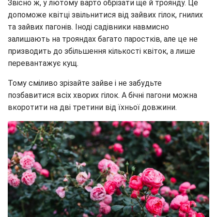
Звісно ж, у лютому варто обрізати ще й троянду. Це
допоможе квітці звільнитися від зайвих гілок, гнилих
та зайвих пагонів. Іноді садівники навмисно
залишають на трояндах багато паростків, але це не
призводить до збільшення кількості квіток, а лише
перевантажує кущ.
Тому сміливо зрізайте зайве і не забудьте
позбавитися всіх хворих гілок. А бічні пагони можна
вкоротити на дві третини від їхньої довжини.