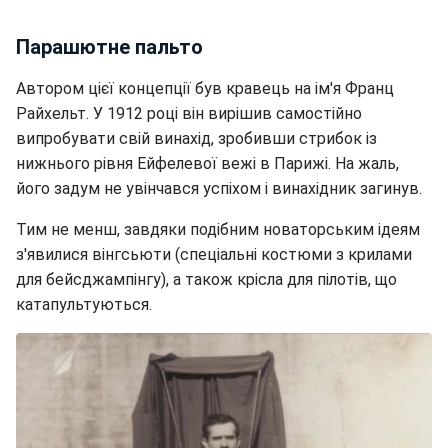
Парашютне пальто
Автором цієї концепції був кравець на ім'я Франц
Райхельт. У 1912 році він вирішив самостійно
випробувати свій винахід, зробивши стрибок із
нижнього рівня Ейфелевої вежі в Парижі. На жаль,
його задум не увінчався успіхом і винахідник загинув.
Тим не менш, завдяки подібним новаторським ідеям
з'явилися вінгсьюти (спеціальні костюми з крилами
для бейсджампінгу), а також крісла для пілотів, що
катапультуються.