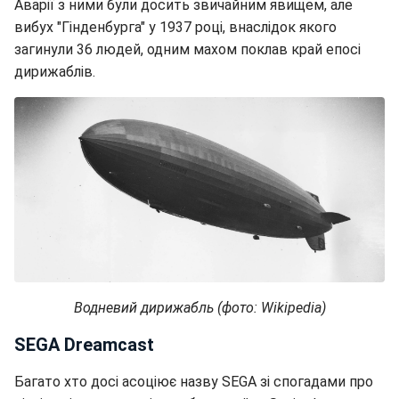
Аварії з ними були досить звичайним явищем, але
вибух "Гінденбурга" у 1937 році, внаслідок якого
загинули 36 людей, одним махом поклав край епосі
дирижаблів.
Водневий дирижабль (фото: Wikipedia)
SEGA Dreamcast
Багато хто досі асоціює назву SEGA зі спогадами про