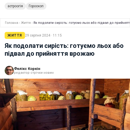
астроогія
Гороскоп
Головна
›
Життя
›
Як подолати сирість: готуємо льох або підвал до прийня
ЖИТТЯ
29 серпня 2024 · 11:15
Як подолати сирість: готуємо льох або
підвал до прийняття врожаю
Фелікс Коркін
редактор стрічки новин