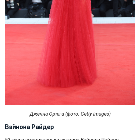
Дженна Ортега (фото: Getty Images)
Вайнона Райдер
52-річна американська актриса Вайнона Райдер