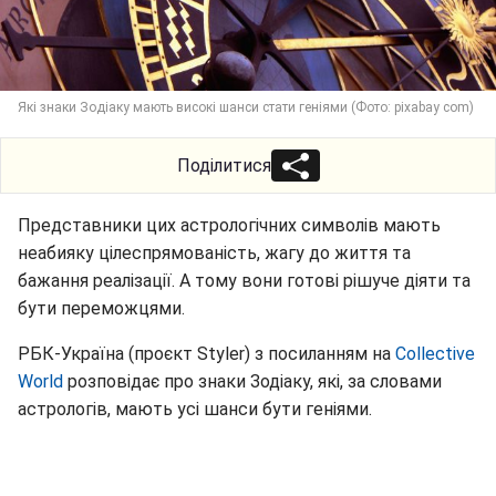
Які знаки Зодіаку мають високі шанси стати геніями (Фото: pixabay com)
Поділитися
Представники цих астрологічних символів мають
неабияку цілеспрямованість, жагу до життя та
бажання реалізації. А тому вони готові рішуче діяти та
бути переможцями.
РБК-Україна (проєкт Styler) з посиланням на
Collective
World
розповідає про знаки Зодіаку, які, за словами
астрологів, мають усі шанси бути геніями.