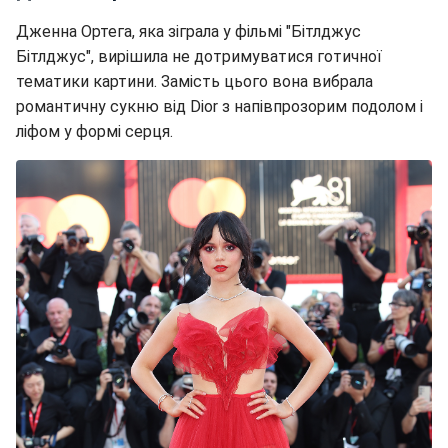
Дженна Ортега, яка зіграла у фільмі "Бітлджус
Бітлджус", вирішила не дотримуватися готичної
тематики картини. Замість цього вона вибрала
романтичну сукню від Dior з напівпрозорим подолом і
ліфом у формі серця.