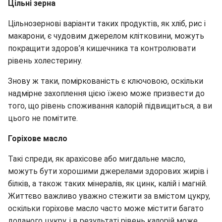
Цільні зерна
Цільнозернові варіанти таких продуктів, як хліб, рис і
макарони, є чудовим джерелом клітковини, можуть
покращити здоров’я кишечника та контролювати
рівень холестерину.
Знову ж таки, поміркованість є ключовою, оскільки
надмірне захоплення цією їжею може призвести до
того, що рівень споживання калорій підвищиться, а ви
цього не помітите.
Горіхове масло
Такі спреди, як арахісове або мигдальне масло,
можуть бути хорошими джерелами здорових жирів і
білків, а також таких мінералів, як цинк, калій і магній.
Життєво важливо уважно стежити за вмістом цукру,
оскільки горіхове масло часто може містити багато
доданого цукру, і в результаті рівень калорій може