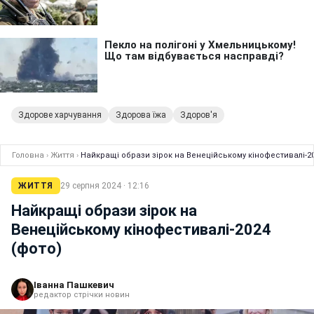
Здорове харчування
Здорова їжа
Здоров'я
Головна
›
Життя
›
Найкращі образи зірок на Венеційському кінофестивалі-20
ЖИТТЯ
29 серпня 2024 · 12:16
Найкращі образи зірок на
Венеційському кінофестивалі-2024
(фото)
Іванна Пашкевич
редактор стрічки новин