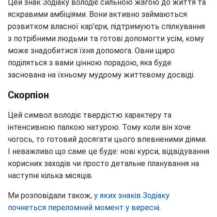
Цей знак Зодіаку володіє сильною жагою до життя та
яскравими амбіціями. Вони активно займаються
розвитком власної кар’єри, підтримують спілкування
з потрібними людьми та готові допомогти усім, кому
може знадобитися їхня допомога. Овни щиро
поділяться з вами цінною порадою, яка буде
заснована на їхньому мудрому життєвому досвіді.
Скорпіон
Цей символ володіє твердістю характеру та
інтенсивною палкою натурою. Тому коли він хоче
чогось, то готовий досягати цього впевненими діями.
І неважливо що саме це буде: нові курси, відвідування
корисних заходів чи просто детальне планування на
наступні кілька місяців.
Ми розповідали також,
у яких знаків Зодіаку
почнеться переломний момент у вересні
.