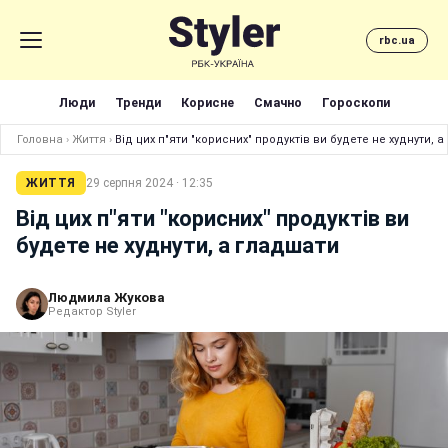
rbc.ua
Люди
Тренди
Корисне
Смачно
Гороскопи
Головна
›
Життя
›
Від цих п"яти "корисних" продуктів ви будете не худнути, 
ЖИТТЯ
29 серпня 2024 · 12:35
Від цих п"яти "корисних" продуктів ви
будете не худнути, а гладшати
Людмила Жукова
Редактор Styler