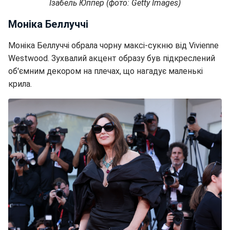
Ізабель Юппер (фото: Getty Images)
Моніка Беллуччі
Моніка Беллуччі обрала чорну максі-сукню від Vivienne
Westwood. Зухвалий акцент образу був підкреслений
об'ємним декором на плечах, що нагадує маленькі
крила.