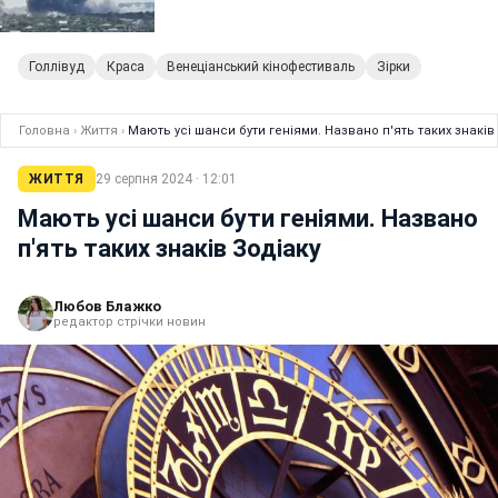
Голлівуд
Краса
Венеціанський кінофестиваль
Зірки
Головна
›
Життя
›
Мають усі шанси бути геніями. Названо п'ять таких знаків
ЖИТТЯ
29 серпня 2024 · 12:01
Мають усі шанси бути геніями. Названо
п'ять таких знаків Зодіаку
Любов Блажко
редактор стрічки новин