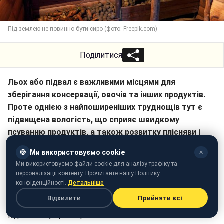
Під землею не повинно бути сиро (фото: Freepik.com)
Поділитися
Льох або підвал є важливими місцями для
зберігання консервації, овочів та інших продуктів.
Проте однією з найпоширеніших труднощів тут є
підвищена вологість, що сприяє швидкому
псуванню продуктів, а також розвитку плісняви і
грибка. Які є перевірені способи подолати надмірну
🍪
Ми використовуємо cookie
✕
вологість у льоху або підвалі?
Ми використовуємо файли cookie для аналізу трафіку та
персоналізації контенту. Прочитайте нашу Політику
РБК-Україна (проект Styler) розповідає про методи,
конфіденційності.
Детальніше
які допоможуть зберегти ваші запаси у відмінному
Відхилити
Прийняти всі
стані і забезпечити здоровий мікроклімат у
підземному приміщенні.