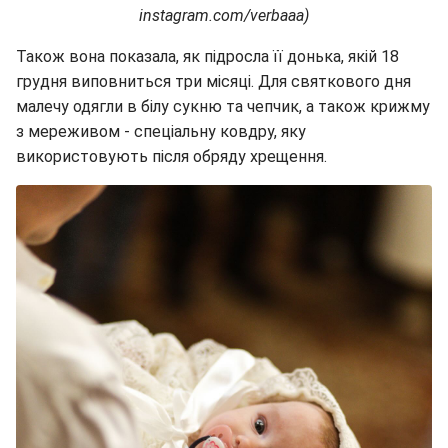
instagram.com/verbaaa)
Також вона показала, як підросла її донька, якій 18
грудня виповниться три місяці. Для святкового дня
малечу одягли в білу сукню та чепчик, а також крижму
з мереживом - спеціальну ковдру, яку
використовують після обряду хрещення.