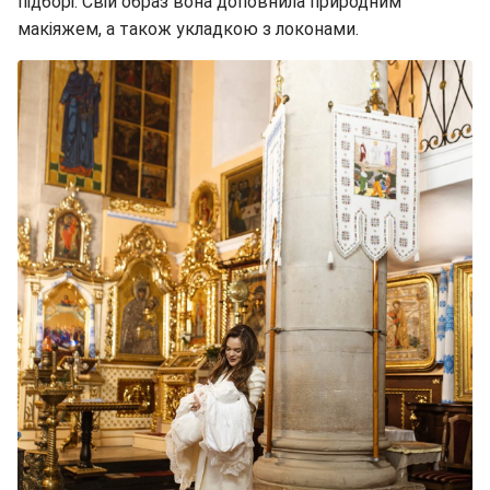
підборі. Свій образ вона доповнила природним
макіяжем, а також укладкою з локонами.