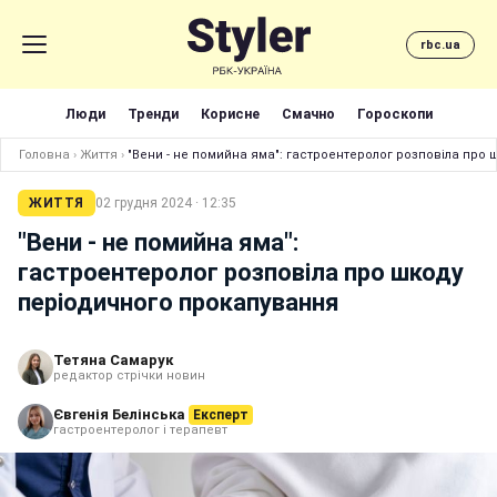
rbc.ua
Люди
Тренди
Корисне
Смачно
Гороскопи
Головна
›
Життя
›
"Вени - не помийна яма": гастроентеролог розповіла про
ЖИТТЯ
02 грудня 2024 · 12:35
"Вени - не помийна яма":
гастроентеролог розповіла про шкоду
періодичного прокапування
Тетяна Самарук
редактор стрічки новин
Євгенія Белінська
Експерт
гастроентеролог і терапевт