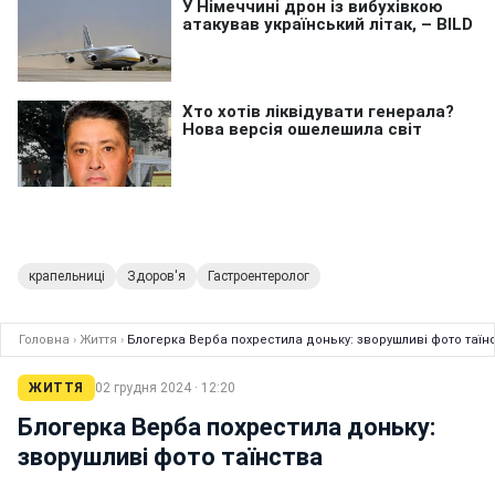
крапельниці
Здоров'я
Гастроентеролог
Головна
›
Життя
›
Блогерка Верба похрестила доньку: зворушливі фото таїн
ЖИТТЯ
02 грудня 2024 · 12:20
Блогерка Верба похрестила доньку:
зворушливі фото таїнства