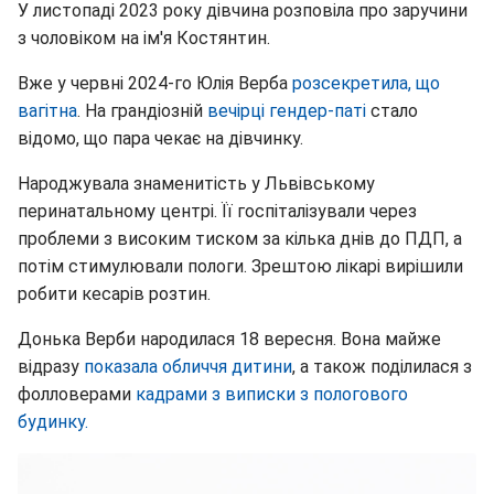
У листопаді 2023 року дівчина розповіла про заручини
з чоловіком на ім'я Костянтин.
Вже у червні 2024-го Юлія Верба
розсекретила, що
вагітна
. На грандіозній
вечірці гендер-паті
стало
відомо, що пара чекає на дівчинку.
Народжувала знаменитість у Львівському
перинатальному центрі. Її госпіталізували через
проблеми з високим тиском за кілька днів до ПДП, а
потім стимулювали пологи. Зрештою лікарі вирішили
робити кесарів розтин.
Донька Верби народилася 18 вересня. Вона майже
відразу
показала обличчя дитини
, а також поділилася з
фолловерами
кадрами з виписки з пологового
будинку.