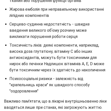
тканин або порушення функції органів
Жирова емболія при неправильному використанні
ліпідних компонентів
Серцево-судинна недостатність - швидке
введення великого обʼєму розчину може
викликати порушення роботи серця
Токсичність ліків: деякі компоненти, наприклад,
висока доза глутатіону, вітаміну С або інших
антиоксидантів, можуть бути токсичними для
нирок або печінки Надлишок вітамінів А, Е, D може
бути токсичним через їх здатність до накопичення
Психосоціальні ризики - залежність від
"крапельниць краси" як швидкого способу
"оздоровлення"
Важливо пам'ятати, що в лікарні внутрішньовенно ліки
вводяться лише при станах, які загрожують життю.