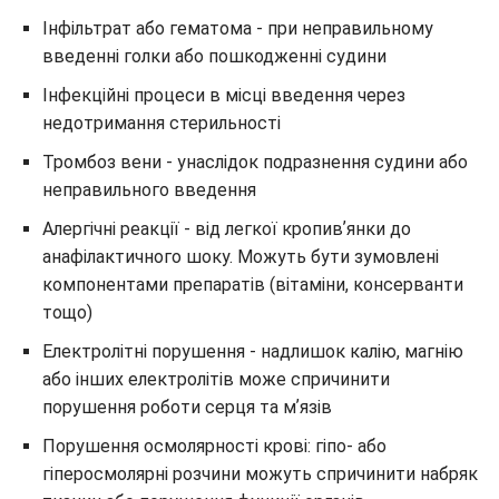
Інфільтрат або гематома - при неправильному
введенні голки або пошкодженні судини
Інфекційні процеси в місці введення через
недотримання стерильності
Тромбоз вени - унаслідок подразнення судини або
неправильного введення
Алергічні реакції - від легкої кропивʼянки до
анафілактичного шоку. Можуть бути зумовлені
компонентами препаратів (вітаміни, консерванти
тощо)
Електролітні порушення - надлишок калію, магнію
або інших електролітів може спричинити
порушення роботи серця та мʼязів
Порушення осмолярності крові: гіпо- або
гіперосмолярні розчини можуть спричинити набряк