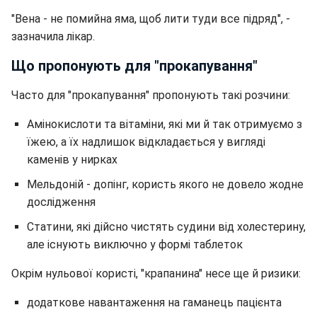
"Вена - не помийна яма, щоб лити туди все підряд", -
зазначила лікар.
Що пропонують для "прокапування"
Часто для "прокапування" пропонують такі розчини:
Амінокислоти та вітаміни, які ми й так отримуємо з
їжею, а їх надлишок відкладається у вигляді
каменів у нирках
Мельдоній - допінг, користь якого не довело жодне
дослідження
Статини, які дійсно чистять судини від холестерину,
але існують виключно у формі таблеток
Окрім нульової користі, "крапанина" несе ще й ризики:
додаткове навантаження на гаманець пацієнта