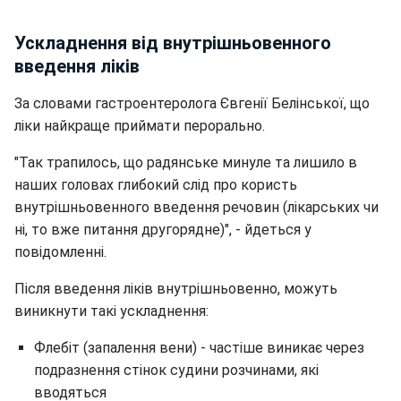
Ускладнення від внутрішньовенного
введення ліків
За словами гастроентеролога Євгенії Белінської, що
ліки найкраще приймати перорально.
"Так трапилось, що радянське минуле та лишило в
наших головах глибокий слід про користь
внутрішньовенного введення речовин (лікарських чи
ні, то вже питання другорядне)", - йдеться у
повідомленні.
Після введення ліків внутрішньовенно, можуть
виникнути такі ускладнення:
Флебіт (запалення вени) - частіше виникає через
подразнення стінок судини розчинами, які
вводяться