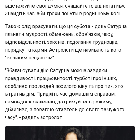
відстежуйте свої думки, очищайте їх від негативу.
Знайдіть час, аби трохи побути в родинному колі.
Також слід врахувати, що ця субота - день Сатурна,
планети мудрості, обмежень, обов’язків, часу,
відповідальності, законів, подолання труднощів,
порядку та карми. Астрологи ще називають його
"великим нещастям".
"Збалансувати дію Сатурна можна завдяки
правдивості, працьовитості, турботі про інших,
особливо про людей похилого віку та про тих, хто
втратив дім. Приділіть час домашнім справам,
самовдосконаленню, дотримуйтесь режиму,
дбайливо, з повагою ставтесь до свого та чужого
часу", - радить астролог.