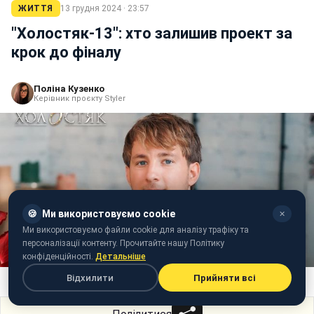
ЖИТТЯ
13 грудня 2024 · 23:57
"Холостяк-13": хто залишив проект за
крок до фіналу
Поліна Кузенко
Керівник проєкту Styler
🍪
Ми використовуємо cookie
✕
Ми використовуємо файли cookie для аналізу трафіку та
персоналізації контенту. Прочитайте нашу Політику
конфіденційності.
Детальніше
Відхилити
Прийняти всі
Хто пішов з "Холостяка" (фото: instagram.com/holostyakstb)