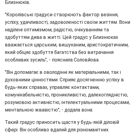
Близнюків.
"Королівські градуси створюють фактор везіння,
успіху, удачливості, задоволеності своїм життям. Вони
наділені оптимізмом, радістю, очікуванням та
здобуттям дива в житті. Цей градус у Близнюках️
вважається царським, вишуканим, аристократичним,
який обіцяє здобуття багатства без витрачання
особливих зусиль", - пояснила Соловйова.
"Він допомагає в оволодінні як матеріальними, так і
духовними цінностями. Сприяє досягненню успіху в
будь-яких справах, управляє контактами,
комунікабельністю, проникливістю, далекоглядністю,
розумовою активністю, інтелектуальними процесами,
ментальною жвавістю", - додала вона.
Такий градус приносить щастя у будь-якій діловій
сфері. Він особливо вдалий для різноманітних