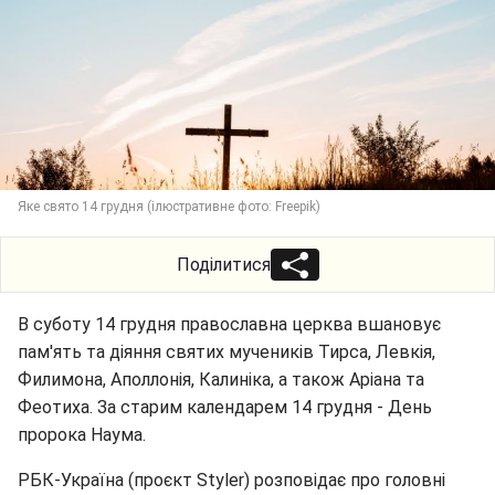
Яке свято 14 грудня (ілюстративне фото: Freepik)
Поділитися
В суботу 14 грудня православна церква вшановує
пам'ять та діяння святих мучеників Тирса, Левкія,
Филимона, Аполлонія, Калиніка, а також Аріана та
Феотиха. За старим календарем 14 грудня - День
пророка Наума.
РБК-Україна (проєкт Styler) розповідає про головні