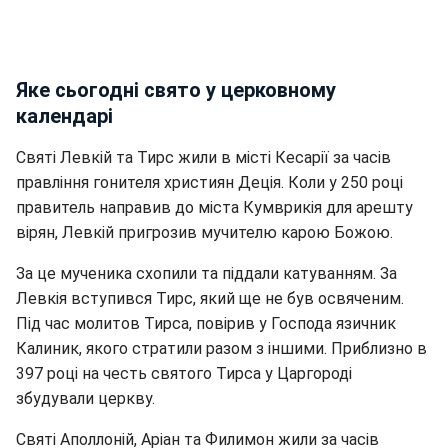
Яке сьогодні свято у церковному
календарі
Святі Левкій та Тирс жили в місті Кесарії за часів
правління гонителя християн Деція. Коли у 250 році
правитель направив до міста Кумврикія для арешту
вірян, Левкій пригрозив мучителю карою Божою.
За це мученика схопили та піддали катуванням. За
Левкія вступився Тирс, який ще не був освяченим.
Під час молитов Тирса, повірив у Господа язичник
Калиник, якого стратили разом з іншими. Приблизно в
397 році на честь святого Тирса у Царгороді
збудували церкву.
Святі Аполлоній, Аріан та Филимон жили за часів