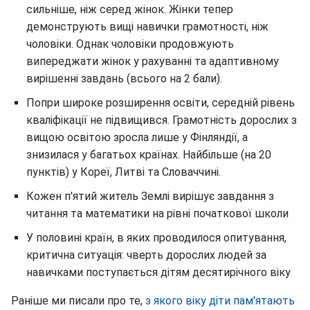
сильніше, ніж серед жінок. Жінки тепер
демонструють вищі навички грамотності, ніж
чоловіки. Однак чоловіки продовжують
випереджати жінок у рахуванні та адаптивному
вирішенні завдань (всього на 2 бали).
Попри широке розширення освіти, середній рівень
кваліфікації не підвищився. Грамотність дорослих з
вищою освітою зросла лише у Фінляндії, а
знизилася у багатьох країнах. Найбільше (на 20
пунктів) у Кореї, Литві та Словаччині.
Кожен п'ятий житель Землі вирішує завдання з
читання та математики на рівні початкової школи
У половині країн, в яких проводилося опитування,
критична ситуація: чверть дорослих людей за
навичками поступається дітям десятирічного віку
Раніше ми писали про те,
з якого віку діти пам'ятають