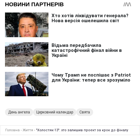
День ангела
Церковний календар
Свята
Головна
›
Життя
›
"Холостяк-13": хто залишив проект за крок до фіналу