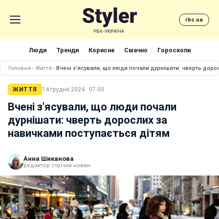
rbc.ua
Люди
Тренди
Корисне
Смачно
Гороскопи
Головна
›
Життя
›
Вчені з'ясували, що люди почали дурнішати: чверть доро
ЖИТТЯ
14 грудня 2024 · 07:00
Вчені з'ясували, що люди почали
дурнішати: чверть дорослих за
навичками поступається дітям
Анна Шиканова
редактор стрічки новин