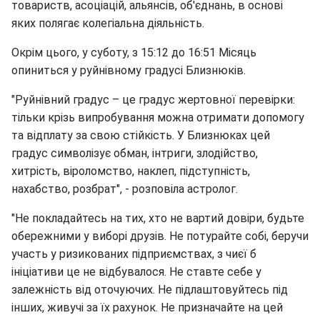
товариств, асоціацій, альянсів, об'єднань, в основі
яких полягає колегіальна діяльність.
Окрім цього, у суботу, з 15:12 до 16:51 Місяць
опиниться у руйнівному градусі Близнюків.
"Руйнівний градус – це градус жертовної перевірки:
тільки крізь випробування можна отримати допомогу
та відплату за свою стійкість. У Близнюках цей
градус символізує обман, інтриги, злодійство,
хитрість, віроломство, наклеп, підступність,
нахабство, розбрат", - розповіла астролог.
"Не покладайтесь на тих, хто не вартий довіри, будьте
обережними у виборі друзів. Не потурайте собі, беручи
участь у ризикованих підприємствах, з чиєї б
ініціативи це не відбувалося. Не ставте себе у
залежність від оточуючих. Не підлаштовуйтесь під
інших, живучі за їх рахунок. Не призначайте на цей