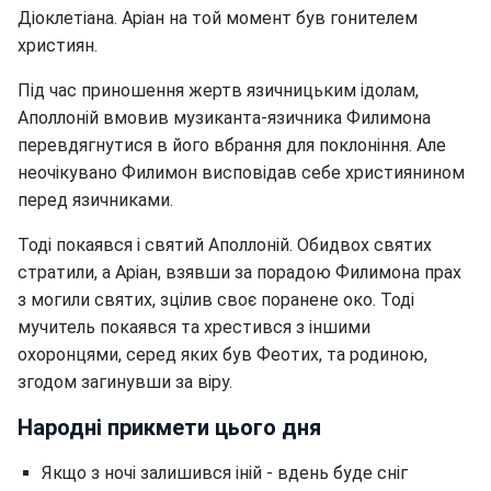
Діоклетіана. Аріан на той момент був гонителем
християн.
Під час приношення жертв язичницьким ідолам,
Аполлоній вмовив музиканта-язичника Филимона
перевдягнутися в його вбрання для поклоніння. Але
неочікувано Филимон висповідав себе християнином
перед язичниками.
Тоді покаявся і святий Аполлоній. Обидвох святих
стратили, а Аріан, взявши за порадою Филимона прах
з могили святих, зцілив своє поранене око. Тоді
мучитель покаявся та хрестився з іншими
охоронцями, серед яких був Феотих, та родиною,
згодом загинувши за віру.
Народні прикмети цього дня
Якщо з ночі залишився іній - вдень буде сніг