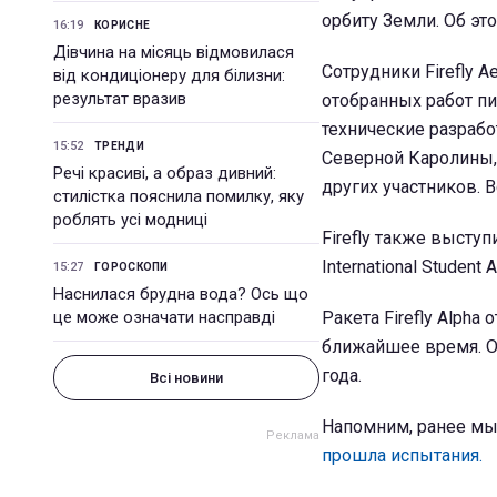
орбиту Земли. Об эт
16:19
КОРИСНЕ
Дівчина на місяць відмовилася
Сотрудники Firefly A
від кондиціонеру для білизни:
результат вразив
отобранных работ пи
технические разрабо
15:52
ТРЕНДИ
Северной Каролины, 
Речі красиві, а образ дивний:
других участников. В
стилістка пояснила помилку, яку
роблять усі модниці
Firefly также высту
International Studen
15:27
ГОРОСКОПИ
Наснилася брудна вода? Ось що
це може означати насправді
Ракета Firefly Alph
ближайшее время. Ок
года.
Всі новини
Напомним, ранее мы 
прошла испытания.