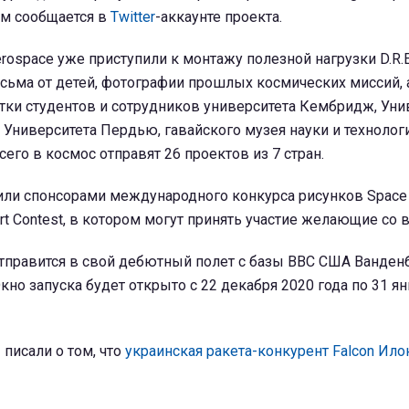
ом сообщается в
Twitter
-аккаунте проекта.
erospace уже приступили к монтажу полезной нагрузки D.R.
сьма от детей, фотографии прошлых космических миссий, 
тки студентов и сотрудников университета Кембридж, Уни
Университета Пердью, гавайского музея науки и технолог
сего в космос отправят 26 проектов из 7 стран.
пили спонсорами международного конкурса рисунков Space 
t Art Contest, в котором могут принять участие желающие со 
a отправится в свой дебютный полет с базы ВВС США Ванден
но запуска будет открыто с 22 декабря 2020 года по 31 я
писали о том, что
украинская ракета-конкурент Falcon Ило