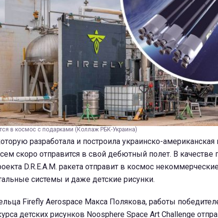
вится в космос с подарками (Коллаж РБК-Украина)
a, которую разработала и построила украинско-американская
овсем скоро отправится в свой дебютный полет. В качестве
роекта D.R.E.A.M. ракета отправит в космос некоммерчески
тальные системы и даже детские рисунки.
льца Firefly Aerospace Макса Полякова, работы победител
урса детских рисунков Noosphere Space Art Challenge отпра