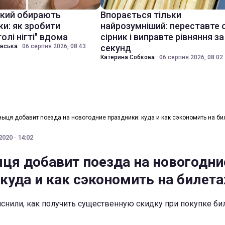
який обирають
Впорається тільки
ки: як зробити
найрозумніший: переставте 
голі нігті" вдома
сірник і виправте рівняння за
івська
·
06 серпня 2026, 08:43
секунд
Катерина Собкова
·
06 серпня 2026, 08:02
ныця добавит поезда на новогодние праздники: куда и как сэкономить на би
020 · 14:02
ця добавит поезда на новогодни
куда и как сэкономить на билета
снили, как получить существенную скидку при покупке би