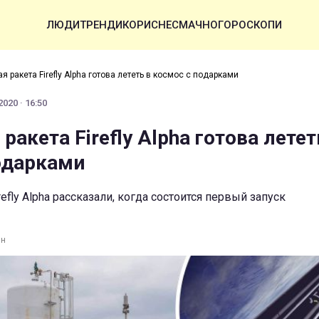
ЛЮДИ
ТРЕНДИ
КОРИСНЕ
СМАЧНО
ГОРОСКОПИ
я ракета Firefly Alpha готова лететь в космос с подарками
020 · 16:50
ракета Firefly Alpha готова летет
одарками
efly Alpha рассказали, когда состоится первый запуск
ин