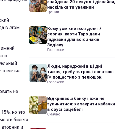
знайди за 20 секунд і дізнайся,
наскільки ти уважний
Тренди
ский
да в этом
Кому усміхнеться доля 7
серпня: карти Таро дали
підказки для всіх знаків
Зодіаку
 зимний
Гороскопи
жно
ительный
Люди, народжені в ці дні
- отметил
тижня, гребуть гроші лопатою:
їм пощастило з пелюшок
Гороскопи
овать не
Відкриваєш банку і вже не
зупинитися: як закрити кабачки
в соусі сацебелі
15%, но это
Смачно
имость билета
 вторник и