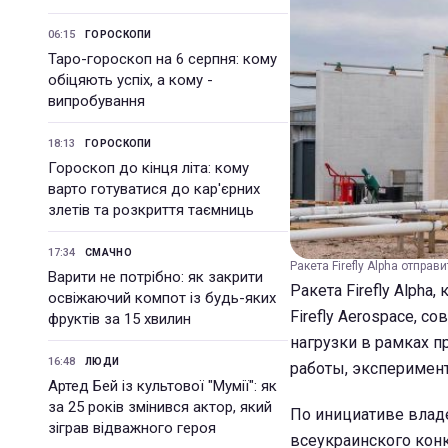
06:15
ГОРОСКОПИ
Таро-гороскоп на 6 серпня: кому
обіцяють успіх, а кому -
випробування
18:13
ГОРОСКОПИ
Гороскоп до кінця літа: кому
варто готуватися до кар'єрних
злетів та розкриття таємниць
17:34
СМАЧНО
Ракета Firefly Alpha отпра
Варити не потрібно: як закрити
Ракета Firefly Alph
освіжаючий компот із будь-яких
Firefly Aerospace, с
фруктів за 15 хвилин
нагрузки в рамках п
16:48
ЛЮДИ
работы, эксперимен
Артед Бей із культової "Мумії": як
за 25 років змінився актор, який
По инициативе владе
зіграв відважного героя
всеукраинского конк