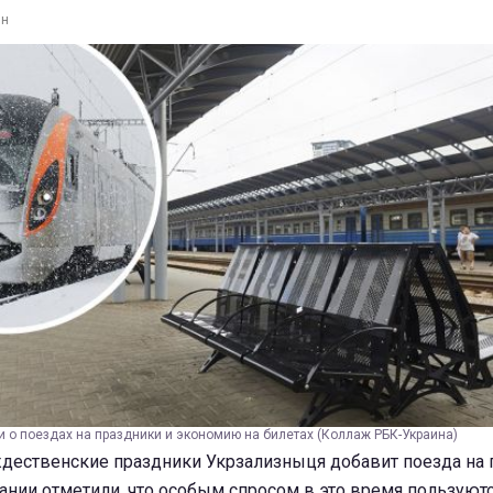
ин
 о поездах на праздники и экономию на билетах (Коллаж РБК-Украина)
ждественские праздники Укрзализныця добавит поезда на
пании отметили, что особым спросом в это время пользую