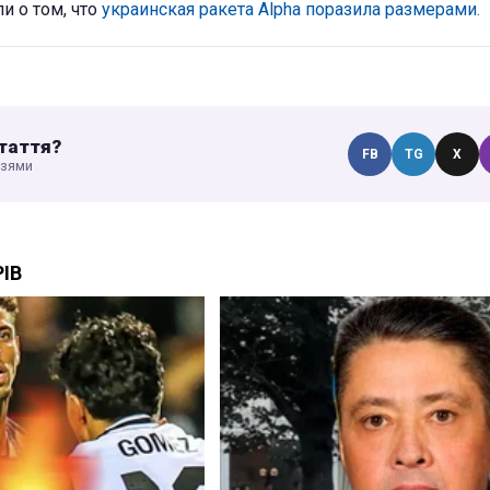
и о том, что
украинская ракета Alpha поразила размерами.
таття?
FB
TG
X
узями