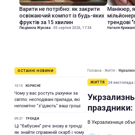
Варити не потрібно: як закрити
Манікюр, 
освіжаючий компот із будь-яких
мільйонер
фруктів за 15 хвилин
трендові "
Людмила Жукова
·
05 серпня 2026, 17:34
Наталя Крижан
Головна
›
Життя
›
Укрзализ
ОСТАННІ НОВИНИ
24 листопада 2
ЖИТТЯ
10:15
КОРИСНЕ
Чому у вас ростуть рахунки за
Укрзализны
світло: несподівані прилади, які
праздники: 
непомітно "з'їдають" ваші гроші
09:27
ТРЕНДИ
В Укрзализнице объя
Ці "бабусині" речі знову в тренді:
як знайти справжній скарб і чому