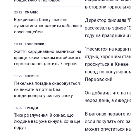
пощастило з пелюшок
в сторону горнолыж
20:12
СМАЧНО
Відкриваєш банку і вже не
Директор филиала "
зупинитися: як закрити кабачки в
рассказал в эфире "
соусі сацебелі
году на праздники и
18:13
ГОРОСКОПИ
"Несмотря на карант
Життя кардинально зміниться на
отдых, хорошим ста
краще: яким знакам китайського
гороскопа пощастить 7 серпня
проснуться в Киеве,
поезд по популярном
17:25
КОРИСНЕ
Перцовский.
Пекельна поїздка скасовується:
як вижити в потязі без
Он добавил, что на 
кондиціонера у сильну спеку
через день, а ежедн
16:55
ТРЕНДИ
В вагонах первого к
Тихе розлучення: 8 ознак, що
людина вас уже кинула, хоча ще
если покупать его за
поруч
может опуститься на