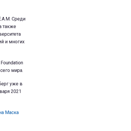
E.A.M. Среди
а также
верситета
ий и многих
Foundation
всего мира.
берг уже в
нваря 2021
на Маска