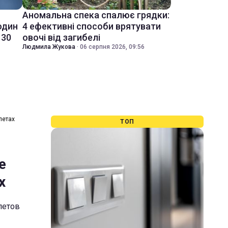
Аномальна спека спалює грядки:
один
4 ефективні способи врятувати
 30
овочі від загибелі
Людмила Жукова
·
06 серпня 2026, 09:56
летах
ТОП
е
х
летов