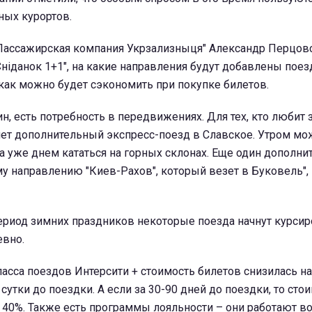
ных курортов.
Пассажирская компания Укрзализныця" Александр Перцов
Сніданок 1+1", на какие направления будут добавлены поез
 как можно будет сэкономить при покупке билетов.
ин, есть потребность в передвижениях. Для тех, кто любит
нет дополнительный экспресс-поезд в Славское. Утром мо
 а уже днем кататься на горных склонах. Еще один дополн
у направлению "Киев-Рахов", который везет в Буковель", 
период зимних праздников некоторые поезда начнут курсир
евно.
ласса поездов Интерсити + стоимость билетов снизилась на 
 сутки до поездки. А если за 30-90 дней до поездки, то сто
 40%. Также есть программы лояльности – они работают во