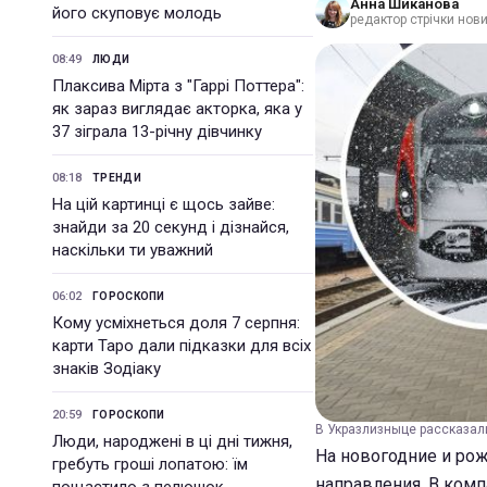
Анна Шиканова
його скуповує молодь
редактор стрічки нов
08:49
ЛЮДИ
Плаксива Мірта з "Гаррі Поттера":
як зараз виглядає акторка, яка у
37 зіграла 13-річну дівчинку
08:18
ТРЕНДИ
На цій картинці є щось зайве:
знайди за 20 секунд і дізнайся,
наскільки ти уважний
06:02
ГОРОСКОПИ
Кому усміхнеться доля 7 серпня:
карти Таро дали підказки для всіх
знаків Зодіаку
20:59
ГОРОСКОПИ
В Укразлизныце рассказали
Люди, народжені в ці дні тижня,
На новогодние и ро
гребуть гроші лопатою: їм
направления. В ком