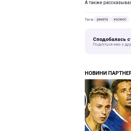
А также рассказывал
Теги:
ракета
космос
Сподобалась с
Поділіться нею з др