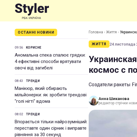
Головна
›
Життя
›
Украинска
ОСТАННІ НОВИНИ
24 листопада 2
ЖИТТЯ
09:56
КОРИСНЕ
Аномальна спека спалює грядки:
Украинская 
4 ефективні способи врятувати
космос с п
овочі від загибелі
08:43
ТРЕНДИ
Создатели ракеты Fir
Манікюр, який обирають
мільйонерки: як зробити трендові
Анна Шиканова
"голі нігті" вдома
редактор стрічки нов
08:02
ТРЕНДИ
Впорається тільки найрозумніший:
переставте один сірник і виправте
рівняння за 30 секунд