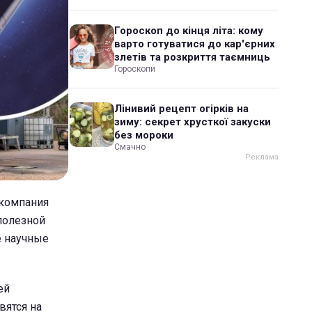
Гороскоп до кінця літа: кому
варто готуватися до кар'єрних
злетів та розкриття таємниць
Гороскопи
Лінивий рецепт огірків на
зиму: секрет хрусткої закуски
без мороки
Смачно
 компания
 полезной
е научные
ей
вятся на