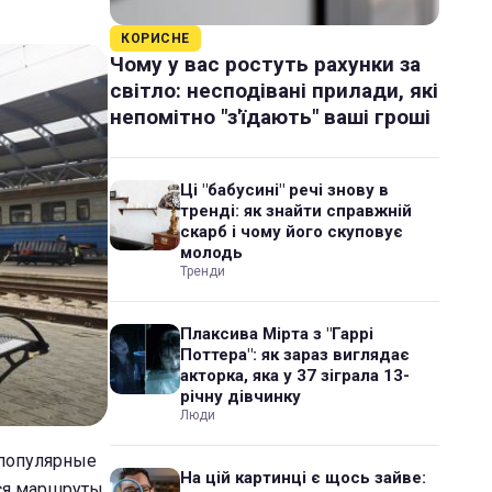
КОРИСНЕ
Чому у вас ростуть рахунки за
світло: несподівані прилади, які
непомітно "з'їдають" ваші гроші
Ці "бабусині" речі знову в
тренді: як знайти справжній
скарб і чому його скуповує
молодь
Тренди
Плаксива Мірта з "Гаррі
Поттера": як зараз виглядає
акторка, яка у 37 зіграла 13-
річну дівчинку
Люди
 популярные
На цій картинці є щось зайве:
тся маршруты