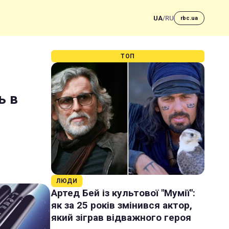
UA
/
RU
rbc.ua
ТОП
ь в
ЛЮДИ
Артед Бей із культової "Мумії":
як за 25 років змінився актор,
який зіграв відважного героя