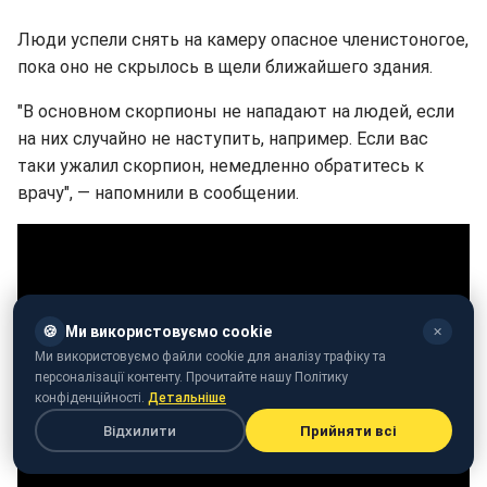
Люди успели снять на камеру опасное членистоногое,
пока оно не скрылось в щели ближайшего здания.
"В основном скорпионы не нападают на людей, если
на них случайно не наступить, например. Если вас
таки ужалил скорпион, немедленно обратитесь к
врачу", — напомнили в сообщении.
🍪
Ми використовуємо cookie
✕
Ми використовуємо файли cookie для аналізу трафіку та
персоналізації контенту. Прочитайте нашу Політику
конфіденційності.
Детальніше
Відхилити
Прийняти всі