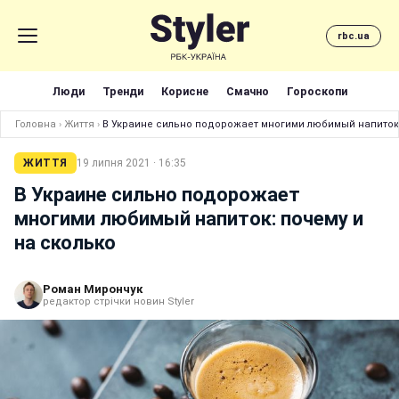
rbc.ua
Люди
Тренди
Корисне
Смачно
Гороскопи
Головна
›
Життя
›
В Украине сильно подорожает многими любимый напиток:
ЖИТТЯ
19 липня 2021 · 16:35
В Украине сильно подорожает
многими любимый напиток: почему и
на сколько
Роман Мирончук
редактор стрічки новин Styler