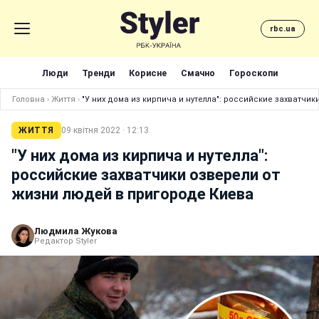
rbc.ua
Люди
Тренди
Корисне
Смачно
Гороскопи
Головна
›
Життя
›
"У них дома из кирпича и нутелла": российские захватчи
ЖИТТЯ
09 квітня 2022 · 12:13
"У них дома из кирпича и нутелла":
российские захватчики озверели от
жизни людей в пригороде Киева
Людмила Жукова
Редактор Styler