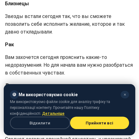
Близнецы
Звезды встали сегодня так, что вы сможете
позволить себе исполнить желание, которое и так
давно откладывали.
Рак
Вам захочется сегодня прояснить какие-то
недоразумения. Но для начала вам нужно разобраться
в собственных чувствах.
Лев
🍪
Ми використовуємо cookie
✕
Смело принимайте предложения об отдыхе. Вам не
Ми використовуємо файли cookie для аналізу трафіку та
помешает отвлечься немного от того, что
персоналізації контенту. Прочитайте нашу Політику
происходит.
конфіденційності.
Детальніше
Відхилити
Прийняти всі
Дева