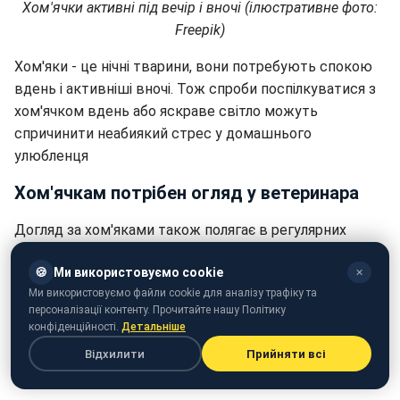
Хом'ячки активні під вечір і вночі (ілюстративне фото:
Freepik)
Хом'яки - це нічні тварини, вони потребують спокою
вдень і активніші вночі. Тож спроби поспілкуватися з
хом'ячком вдень або яскраве світло можуть
спричинити неабиякий стрес у домашнього
улюбленця
Хом'ячкам потрібен огляд у ветеринара
Догляд за хом'яками також полягає в регулярних
оглядах на наявність ознак хвороб. Якщо ви помітили
🍪
Ми використовуємо cookie
зміни в поведінці, апетиті або зовнішньому вигляді
✕
Ми використовуємо файли cookie для аналізу трафіку та
тварини, одразу зверніться до ветеринара, який
персоналізації контенту. Прочитайте нашу Політику
спеціалізується на гризунах.
конфіденційності.
Детальніше
Хом'яки не люблять нав'язливого
Відхилити
Прийняти всі
спілкування