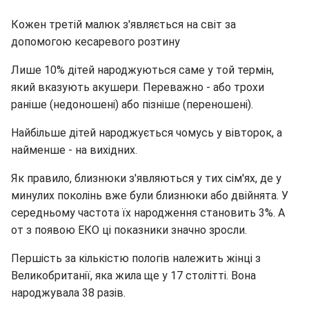
Кожен третій малюк з'являється на світ за
допомогою кесаревого розтину
Лише 10% дітей народжуються саме у той термін,
який вказують акушери. Переважно - або трохи
раніше (недоношені) або пізніше (переношені).
Найбільше дітей народжується чомусь у вівторок, а
найменше - на вихідних.
Як правило, близнюки з'являються у тих сім'ях, де у
минулих поколінь вже були близнюки або двійнята. У
середньому частота їх народження становить 3%. А
от з появою ЕКО ці показники значно зросли.
Першість за кількістю пологів належить жінці з
Великобританії, яка жила ще у 17 столітті. Вона
народжувала 38 разів.