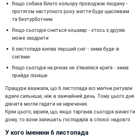
Якщо собака білого кольору проводжає людину -
протягом наступного року життя буде щасливим
та безтурботним
Якщо сьогодні сниться кошмар - хтось з друзів
може заздрити
6 листопада випав перший сніг - зима буде зі
снігами
Якщо сьогодні на річках не з'явилася крига - зима
прийде пізніше
Пращури вважали, що 6 листопада всі магічні ритуали
вдвічі сильніше, ніж в звичайний день. Тому цього дня
дівчата могли гадати на наречених.
Крім цього, вірили, що, якщо тарганів сьогодні винести
дому, то вони залишать господарів в спокої надовго
У кого іменини 6 листопада