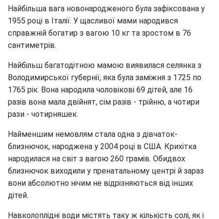
Найбільша вага новонародженого була зафіксована у
1955 році в Італії. У щасливої мами народився
справжній богатир з вагою 10 кг та зростом в 76
сантиметрів.
Найбільш багатодітною мамою виявилася селянка з
Володимирської губернії, яка була заміжня з 1725 по
1765 рік. Вона народила чоловікові 69 дітей, але 16
разів вона мала двійнят, сім разів - трійню, а чотири
рази - чотирняшек.
Найменшим немовлям стала одна з дівчаток-
близнючок, народжена у 2004 році в США. Крихітка
народилася на світ з вагою 260 грамів. Обидвох
близнючок виходили у пренатальному центрі й зараз
вони абсолютно нічим не відрізняються від інших
дітей.
Навколоплідні води містять таку ж кількість солі, як і