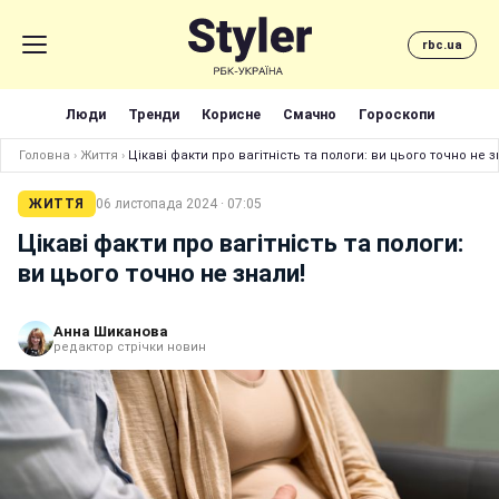
rbc.ua
Люди
Тренди
Корисне
Смачно
Гороскопи
Головна
›
Життя
›
Цікаві факти про вагітність та пологи: ви цього точно не з
ЖИТТЯ
06 листопада 2024 · 07:05
Цікаві факти про вагітність та пологи:
ви цього точно не знали!
Анна Шиканова
редактор стрічки новин