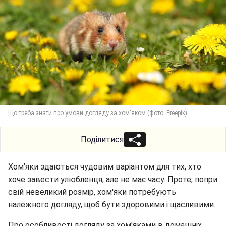
Що треба знати про умови догляду за хом'яком (фото: Freepik)
Поділитися
Хом'яки здаються чудовим варіантом для тих, хто
хоче завести улюбленця, але не має часу. Проте, попри
свій невеликий розмір, хом'яки потребують
належного догляду, щоб бути здоровими і щасливими.
Про особливості догляду за хом'яками в домашніх