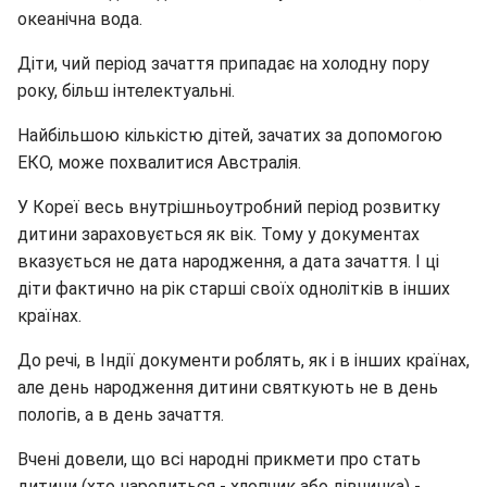
океанічна вода.
Діти, чий період зачаття припадає на холодну пору
року, більш інтелектуальні.
Найбільшою кількістю дітей, зачатих за допомогою
ЕКО, може похвалитися Австралія.
У Кореї весь внутрішньоутробний період розвитку
дитини зараховується як вік. Тому у документах
вказується не дата народження, а дата зачаття. І ці
діти фактично на рік старші своїх однолітків в інших
країнах.
До речі, в Індії документи роблять, як і в інших країнах,
але день народження дитини святкують не в день
пологів, а в день зачаття.
Вчені довели, що всі народні прикмети про стать
дитини (хто народиться - хлопчик або дівчинка) -