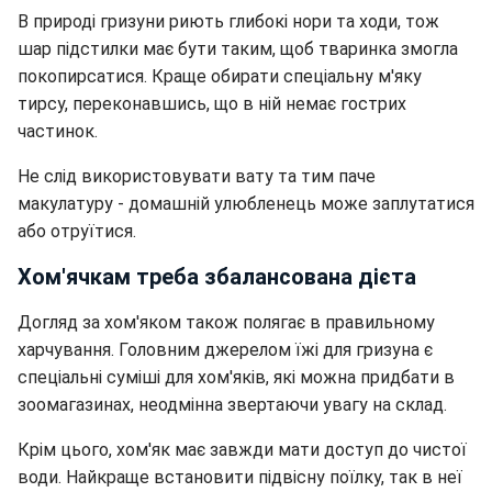
В природі гризуни риють глибокі нори та ходи, тож
шар підстилки має бути таким, щоб тваринка змогла
покопирсатися. Краще обирати спеціальну м'яку
тирсу, переконавшись, що в ній немає гострих
частинок.
Не слід використовувати вату та тим паче
макулатуру - домашній улюбленець може заплутатися
або отруїтися.
Хом'ячкам треба збалансована дієта
Догляд за хом'яком також полягає в правильному
харчування. Головним джерелом їжі для гризуна є
спеціальні суміші для хом'яків, які можна придбати в
зоомагазинах, неодмінна звертаючи увагу на склад.
Крім цього, хом'як має завжди мати доступ до чистої
води. Найкраще встановити підвісну поїлку, так в неї