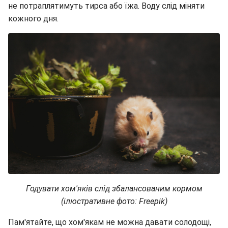
не потраплятимуть тирса або їжа. Воду слід міняти
кожного дня.
Годувати хом'яків слід збалансованим кормом
(ілюстративне фото: Freepik)
Пам'ятайте, що хом'якам не можна давати солодощі,