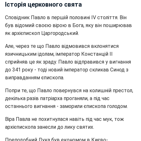
Історія церковного свята
Сповідник Павло в першій половині IV століття. Він
був відомий своєю вірою в Бога, яку він поширював
як архієпископ Царгородський.
Але, через те що Павло відмовився вклонятися
язичницьким ідолам, імператор Констанцій II
сприйняв це як зраду. Павло відправився у вигнання
до 341 року - тоді новий імператор скликав Синод з
виправданням єпископа.
Попри те, що Павло повернувся на колишній престол,
декілька разів патріарха проганяли, а під час
останнього вигнання - заморили єпископа голодом.
Віра Павла не похитнулася навіть під час мук, тож
архієпископа занесли до лику святих.
Преподобний Лука був економом в Києво-