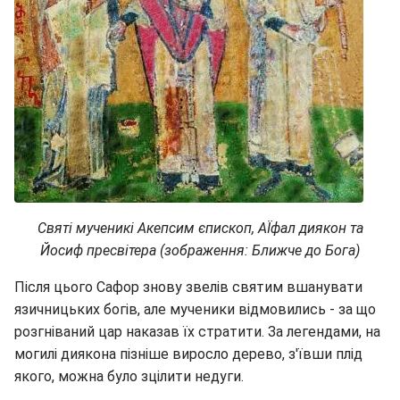
Святі мученикі Акепсим єпископ, АЇфал диякон та
Йосиф пресвітера (зображення: Ближче до Бога)
Після цього Сафор знову звелів святим вшанувати
язичницьких богів, але мученики відмовились - за що
розгніваний цар наказав їх стратити. За легендами, на
могилі диякона пізніше виросло дерево, з'ївши плід
якого, можна було зцілити недуги.