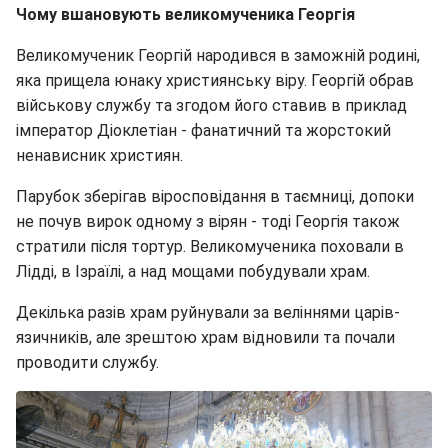
Чому вшановують великомученика Георгія
Великомученик Георгій народився в заможній родині,
яка прищела юнаку християнську віру. Георгій обрав
військову службу та згодом його ставив в приклад
імператор Діоклетіан - фанатичний та жорстокий
ненависник християн.
Парубок зберігав віросповідання в таємниці, допоки
не почув вирок одному з вірян - тоді Георгія також
стратили після тортур. Великомученика поховали в
Лідді, в Ізраїлі, а над мощами побудували храм.
Декілька разів храм руйнували за веліннями царів-
язичників, але зрештою храм відновили та почали
проводити службу.