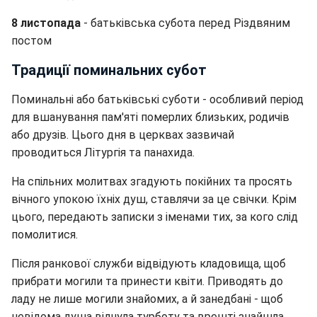
8 листопада
- батьківська субота перед Різдвяним
постом
Традиції поминальних субот
Поминальні або батьківські суботи - особливий період
для вшанування пам'яті померлих близьких, родичів
або друзів. Цього дня в церквах зазвичай
проводиться Літургія та панахида.
На спільних молитвах згадують покійних та просять
вічного упокою їхніх душ, ставлячи за це свічки. Крім
цього, передають записки з іменами тих, за кого слід
помолитися.
Після ранкової служби відвідують кладовища, щоб
прибрати могили та принести квіти. Приводять до
ладу не лише могили знайомих, а й занедбані - щоб
невідома душа відчула турботу та врешті знайшла