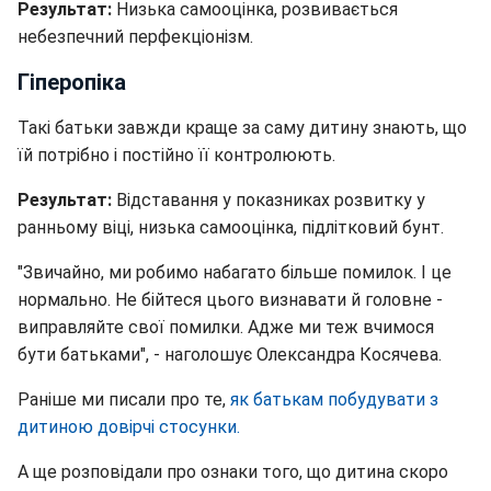
Результат:
Низька самооцінка, розвивається
небезпечний перфекціонізм.
Гіперопіка
Такі батьки завжди краще за саму дитину знають, що
їй потрібно і постійно її контролюють.
Результат:
Відставання у показниках розвитку у
ранньому віці, низька самооцінка, підлітковий бунт.
"Звичайно, ми робимо набагато більше помилок. І це
нормально. Не бійтеся цього визнавати й головне -
виправляйте свої помилки. Адже ми теж вчимося
бути батьками", - наголошує Олександра Косячева.
Раніше ми писали про те,
як батькам побудувати з
дитиною довірчі стосунки.
А ще розповідали про ознаки того, що дитина скоро