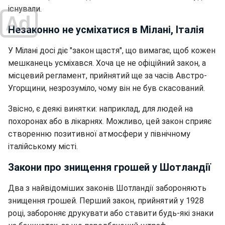
існували.
Незаконно не усміхатися в Мілані, Італія
У Мілані досі діє "закон щастя", що вимагає, щоб кожен
мешканець усміхався. Хоча це не офіційний закон, а
місцевий регламент, прийнятий ще за часів Австро-
Угорщини, незрозуміло, чому він не був скасований.
Звісно, є деякі винятки: наприклад, для людей на
похоронах або в лікарнях. Можливо, цей закон сприяє
створенню позитивної атмосфери у північному
італійському місті.
Закони про знищення грошей у Шотландії
Два з найвідоміших законів Шотландії забороняють
знищення грошей. Перший закон, прийнятий у 1928
році, забороняє друкувати або ставити будь-які знаки