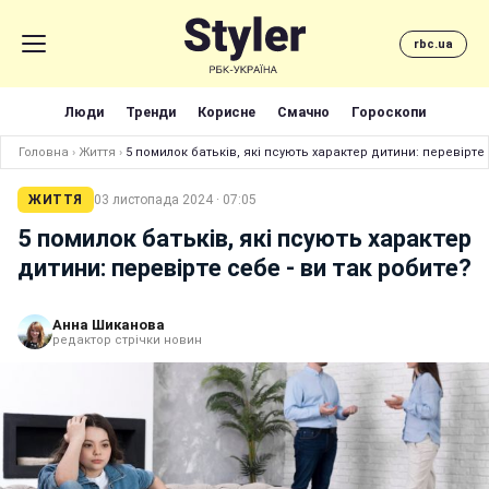
rbc.ua
Люди
Тренди
Корисне
Смачно
Гороскопи
Головна
›
Життя
›
5 помилок батьків, які псують характер дитини: перевірте 
ЖИТТЯ
03 листопада 2024 · 07:05
5 помилок батьків, які псують характер
дитини: перевірте себе - ви так робите?
Анна Шиканова
редактор стрічки новин