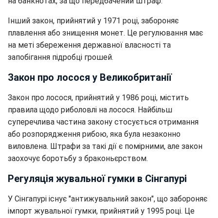
на банкнотах, за що передбачений штраф.
Інший закон, прийнятий у 1971 році, забороняє
плавлення або знищення монет. Це регулювання має
на меті збереження державної власності та
запобігання підробці грошей.
Закон про лосося у Великобританії
Закон про лосося, прийнятий у 1986 році, містить
правила щодо риболовлі на лосося. Найбільш
суперечлива частина закону стосується отримання
або розпорядження рибою, яка була незаконно
виловлена. Штрафи за такі дії є помірними, але закон
заохочує боротьбу з браконьєрством.
Регуляція жувальної гумки в Сінгапурі
У Сінгапурі існує "антижувальний закон", що забороняє
імпорт жувальної гумки, прийнятий у 1995 році. Це