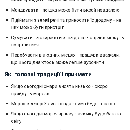
Мандрувати - поїдка може бути вкрай невдалою
Підіймати з землі речі та приносити їх додому - на
них може бути пристріт
Сумувати та скаржитися на долю - справи можуть
погіршитися
Перебувати в людних місцях - пращури вважали,
що цього дня хтось може легше зурочити
Які головні традиції і прикмети
Якщо сьогодні хмари висять низько - скоро
прийдуть морози
Мороз ввечері 3 листопада - зима буде теплою
Якщо сьогодні мороз зранку - взимку буде багато
снігу