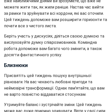
Вже найближчими днями ви зрозумієте, що вже не
можете жити так, як жили раніше. Настав час вийти
за рамки та зруйнувати всі кордони, які вас оточили.
Цей тиждень допоможе вам розширити горизонти та
почати все з чистого листа.
Беріть участь у дискусіях, діліться своєю думкою та
вислуховуйте думку співрозмовників. Командна
робота допоможе вам багато чого змінити, а також
досягти фантастичного успіху.
Близнюки
Присвятіть цей тиждень пошуку внутрішньої
рівноваги. На вас чекають любовні пригоди та
неймовірні трансформації. Однак пам'ятайте, що вам
не варто повністю віддаватися стосункам.
Утримуйте баланс і зустрічайте зміни. Цей тиждень
може вас дуже приємно здивувати. Вірте у свої сили