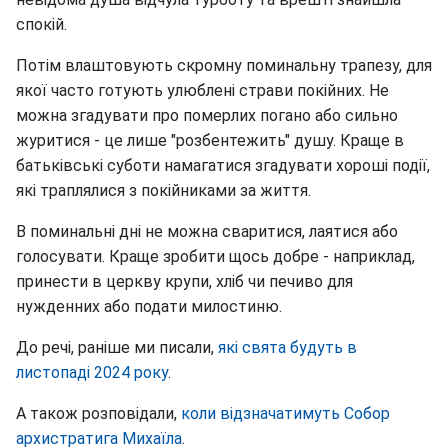
спокій.
Потім влаштовують скромну поминальну трапезу, для
якої часто готують улюблені страви покійних. Не
можна згадувати про померлих погано або сильно
журитися - це лише "розбентежить" душу. Краще в
батьківські суботи намагатися згадувати хороші події,
які траплялися з покійниками за життя.
В поминальні дні не можна сваритися, лаятися або
голосувати. Краще зробити щось добре - наприклад,
принести в церкву крупи, хліб чи печиво для
нужденних або подати милостиню.
До речі, раніше ми писали,
які свята будуть в
листопаді 2024 року
.
А також розповідали,
коли відзначатимуть Собор
архистратига Михаїла
.