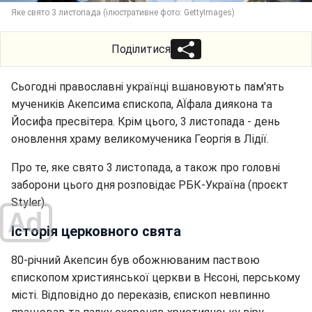
Яке свято 3 листопада (ілюстративне фото: GettyImages)
Поділитися
Сьогодні православні українці вшановують пам'ять
мучеників Акепсима єпископа, АЇфала диякона та
Йосифа пресвітера. Крім цього, 3 листопада - день
оновлення храму великомученика Георгія в Лідії.
Про те, яке свято 3 листопада, а також про головні
заборони цього дня розповідає РБК-Україна (проєкт
Styler).
Історія церковного свята
80-річний Акепсин був обожнюваним паствою
єпископом християнської церкви в Нєсоні, перському
місті. Відповідно до переказів, єпископ невпинно