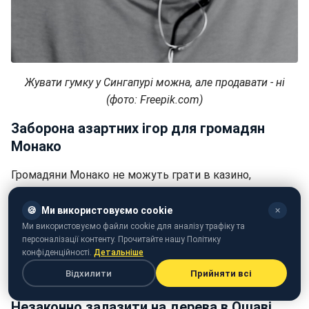
Жувати гумку у Сингапурі можна, але продавати - ні
(фото: Freepik.com)
Заборона азартних ігор для громадян
Монако
Громадяни Монако не можуть грати в казино,
оскільки закон забороняє азартні ігри в межах
князівства. Це правило було ухвалене для
🍪
Ми використовуємо cookie
✕
забезпечення того, щоб азартні ігри залишалися
Ми використовуємо файли cookie для аналізу трафіку та
персоналізації контенту. Прочитайте нашу Політику
виключно туристичною атракцією. Подібні обмеження
конфіденційності.
Детальніше
також поширюються на співробітників казино та
Відхилити
Прийняти всі
військовослужбовців.
Незаконно залазити на дерева в Ошаві,