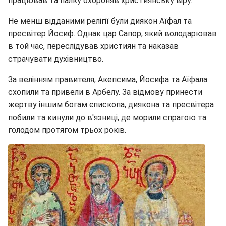
працював та палку охороняв християнську віру.
Не менш відданими релігії були диякон Аїфал та
пресвітер Йосиф. Однак цар Сапор, який володарював
в той час, переслідував християн та наказав
страчувати духівництво.
За велінням правителя, Акепсима, Йосифа та Аїфала
схопили та привели в Арбелу. За відмову принести
жертву іншим богам єпископа, диякона та пресвітера
побили та кинули до в'язниці, де морили спрагою та
голодом протягом трьох років.