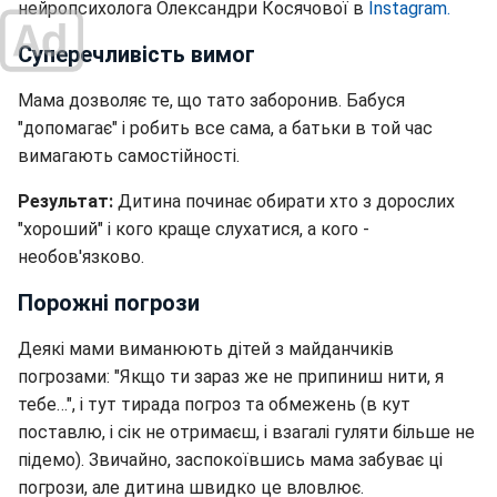
нейропсихолога Олександри Косячової в
Instagram.
Суперечливість вимог
Мама дозволяє те, що тато заборонив. Бабуся
"допомагає" і робить все сама, а батьки в той час
вимагають самостійності.
Результат:
Дитина починає обирати хто з дорослих
"хороший" і кого краще слухатися, а кого -
необов'язково.
Порожні погрози
Деякі мами виманюють дітей з майданчиків
погрозами: "Якщо ти зараз же не припиниш нити, я
тебе…", і тут тирада погроз та обмежень (в кут
поставлю, і сік не отримаєш, і взагалі гуляти більше не
підемо). Звичайно, заспокоївшись мама забуває ці
погрози, але дитина швидко це вловлює.