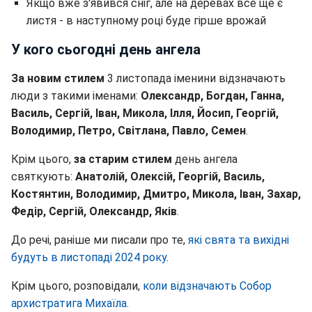
Якщо вже з'явився сніг, але на деревах все ще є
листя - в наступному році буде гірше врожай
У кого сьогодні день ангела
За новим стилем
3 листопада іменини відзначають
люди з такими іменами:
Олександр, Богдан, Ганна,
Василь, Сергій, Іван, Микола, Ілля, Йосип, Георгій,
Володимир, Петро, Світлана, Павло, Семен
.
Крім цього,
за старим стилем
день ангела
святкують:
Анатолій, Олексій, Георгій, Василь,
Костянтин, Володимир, Дмитро, Микола, Іван, Захар,
Федір, Сергій, Олександр, Яків
.
До речі, раніше ми писали про те,
які свята та вихідні
будуть в листопаді 2024 року
.
Крім цього, розповідали,
коли відзначають Собор
архистратига Михаїла
.