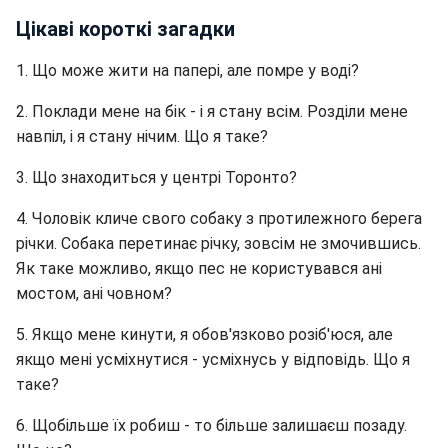
Цікаві короткі загадки
1. Що може жити на папері, але помре у воді?
2. Поклади мене на бік - і я стану всім. Розділи мене
навпіл, і я стану нічим. Що я таке?
3. Що знаходиться у центрі Торонто?
4. Чоловік кличе свого собаку з протилежного берега
річки. Собака перетинає річку, зовсім не змочившись.
Як таке можливо, якщо пес не користувався ані
мостом, ані човном?
5. Якщо мене кинути, я обов'язково розіб'юся, але
якщо мені усміхнутися - усміхнусь у відповідь. Що я
таке?
6. Щобільше їх робиш - то більше залишаєш позаду.