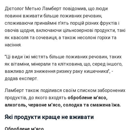
Дієтолог Метью Ламберт повідомив, що люди
повинні вживати більше поживних речовин,
споживаючи принаймні п’ять порцій різних фруктів і
овочів щодня, включаючи цільнозернові продукти, такі
як квасоля та сочевиця, а також несолоні горіхи та
насіння.
"Ці види їжі містять більше поживних речовин, таких
як вітаміни, мінерали та клітковина, що, серед іншого,
важливо для зниження ризику раку кишечника", -
додав експерт.
Ламберт також поділився своїм списком заборонених
продуктів, до якого входять
оброблене м’ясо,
алкоголь, червоне м’ясо, солодка та смажена їжа.
Які продукти краще не вживати
Оброблене м'ясо