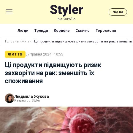
rbc.ua
Люди
Тренди
Корисне
Смачно
Гороскопи
Головна
›
Життя
›
Ці продукти підвищують ризик захворіти на рак: зменшіть
ЖИТТЯ
07 травня 2024 · 10:55
Ці продукти підвищують ризик
захворіти на рак: зменшіть їх
споживання
Людмила Жукова
Редактор Styler