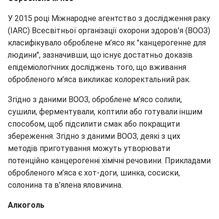
У 2015 році Міжнародне агентство з дослідження раку
(IARC) Всесвітньої організації охорони здоров’я (ВООЗ)
класифікувало оброблене м’ясо як "канцерогенне для
людини", зазначивши, що існує достатньо доказів
епідеміологічних досліджень того, що вживання
обробленого м’яса викликає колоректальний рак.
Згідно з даними ВООЗ, оброблене м’ясо солили,
сушили, ферментували, коптили або готували іншим
способом, щоб підсилити смак або покращити
збереження. Згідно з даними ВООЗ, деякі з цих
методів приготування можуть утворювати
потенційно канцерогенні хімічні речовини. Прикладами
обробленого м’яса є хот-доги, шинка, сосиски,
солонина та в’ялена яловичина.
Алкоголь