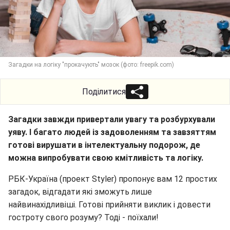
Загадки на логіку "прокачують" мозок (фото: freepik.com)
Поділитися
Загадки завжди привертали увагу та розбурхували
уяву. І багато людей із задоволенням та завзяттям
готові вирушати в інтелектуальну подорож, де
можна випробувати свою кмітливість та логіку.
РБК-Україна (проект Styler) пропонує вам 12 простих
загадок, відгадати які зможуть лише
найвинахідливіші. Готові прийняти виклик і довести
гостроту свого розуму? Тоді - поїхали!