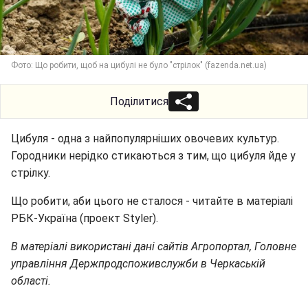
Фото: Що робити, щоб на цибулі не було "стрілок" (fazenda.net.ua)
Поділитися
Цибуля - одна з найпопулярніших овочевих культур.
Городники нерідко стикаються з тим, що цибуля йде у
стрілку.
Що робити, аби цього не сталося - читайте в матеріалі
РБК-Україна (проект Styler).
В матеріалі використані дані сайтів Агропортал, Головне
управління Держпродспоживслужби в Черкаській
області.