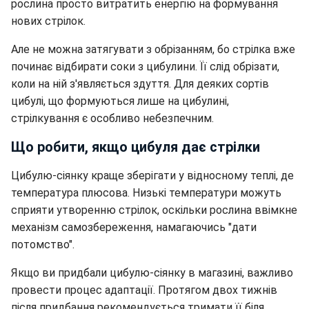
рослина просто витратить енергію на формування
нових стрілок.
Але не можна затягувати з обрізанням, бо стрілка вже
починає відбирати соки з цибулини. Її слід обрізати,
коли на ній з'являється здуття. Для деяких сортів
цибулі, що формуються лише на цибулині,
стрілкування є особливо небезпечним.
Що робити, якщо цибуля дає стрілки
Цибулю-сіянку краще зберігати у відносному теплі, де
температура плюсова. Низькі температури можуть
сприяти утворенню стрілок, оскільки рослина ввімкне
механізм самозбереження, намагаючись "дати
потомство".
Якщо ви придбали цибулю-сіянку в магазині, важливо
провести процес адаптації. Протягом двох тижнів
після придбання рекомендується тримати її біля