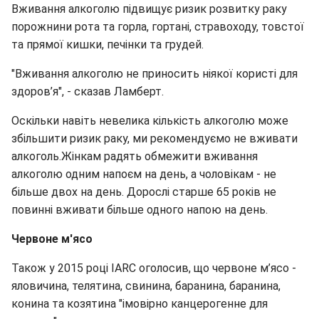
Вживання алкоголю підвищує ризик розвитку раку
порожнини рота та горла, гортані, стравоходу, товстої
та прямої кишки, печінки та грудей.
"Вживання алкоголю не приносить ніякої користі для
здоров’я", - сказав Ламберт.
Оскільки навіть невелика кількість алкоголю може
збільшити ризик раку, ми рекомендуємо не вживати
алкоголь.Жінкам радять обмежити вживання
алкоголю одним напоєм на день, а чоловікам - не
більше двох на день. Дорослі старше 65 років не
повинні вживати більше одного напою на день.
Червоне м'ясо
Також у 2015 році IARC оголосив, що червоне м’ясо -
яловичина, телятина, свинина, баранина, баранина,
конина та козятина "імовірно канцерогенне для