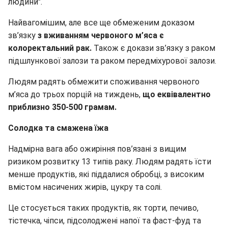
людини".
Найвагомішим, але все ще обмеженим доказом
зв’язку
з вживанням червоного м’яса є
колоректальний рак.
Також є докази зв’язку з раком
підшлункової залози та раком передміхурової залози.
Людям радять обмежити споживання червоного
м’яса до трьох порцій на тиждень,
що еквівалентно
приблизно 350-500 грамам.
Солодка та смажена їжа
Надмірна вага або ожиріння пов’язані з вищим
ризиком розвитку 13 типів раку. Людям радять їсти
менше продуктів, які піддалися обробці, з високим
вмістом насичених жирів, цукру та солі.
Це стосується таких продуктів, як торти, печиво,
тістечка, чіпси, підсолоджені напої та фаст-фуд та