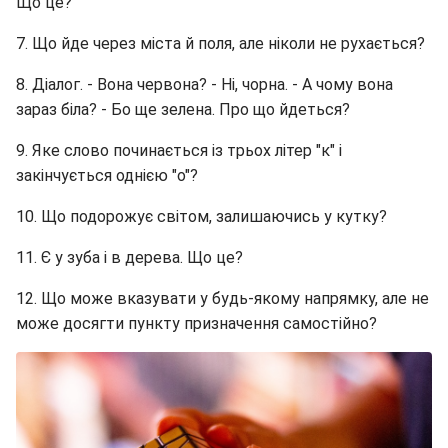
Що це?
7. Що йде через міста й поля, але ніколи не рухається?
8. Діалог. - Вона червона? - Ні, чорна. - А чому вона
зараз біла? - Бо ще зелена. Про що йдеться?
9. Яке слово починається із трьох літер "к" і
закінчується однією "о"?
10. Що подорожує світом, залишаючись у кутку?
11. Є у зуба і в дерева. Що це?
12. Що може вказувати у будь-якому напрямку, але не
може досягти пункту призначення самостійно?