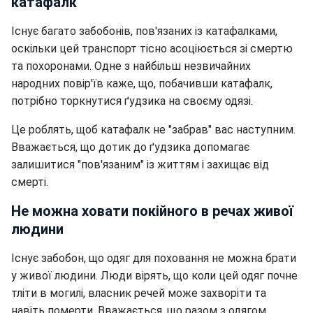
катафалк
Існує багато забобонів, пов'язаних із катафалками,
оскільки цей транспорт тісно асоціюється зі смертю
та похоронами. Одне з найбільш незвичайних
народних повір'їв каже, що, побачивши катафалк,
потрібно торкнутися ґудзика на своєму одязі.
Це роблять, щоб катафалк не "забрав" вас наступним.
Вважається, що дотик до ґудзика допомагає
залишитися "пов'язаним" із життям і захищає від
смерті.
Не можна ховати покійного в речах живої
людини
Існує забобон, що одяг для поховання не можна брати
у живої людини. Люди вірять, що коли цей одяг почне
тліти в могилі, власник речей може захворіти та
навіть померти. Вважається, що разом з одягом