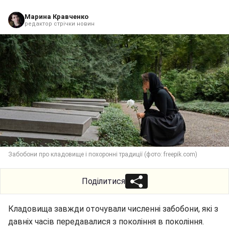
Марина Кравченко
редактор стрічки новин
Забобони про кладовище і похоронні традиції (фото: freepik.com)
Поділитися
Кладовища завжди оточували численні забобони, які з
давніх часів передавалися з покоління в покоління.