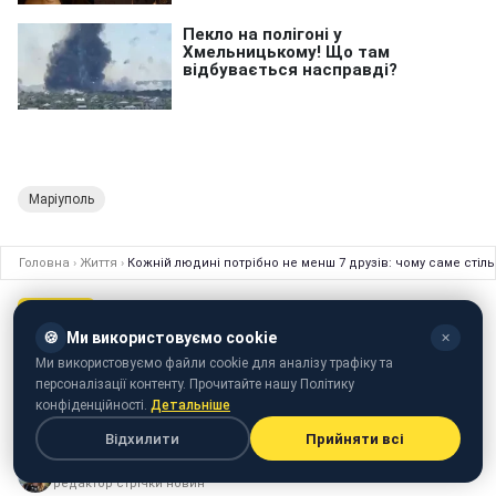
Маріуполь
Головна
›
Життя
›
Кожній людині потрібно не менш 7 друзів: чому саме стіл
ЖИТТЯ
07 вересня 2024 · 20:10
🍪
Ми використовуємо cookie
✕
Кожній людині потрібно не менш 7
Ми використовуємо файли cookie для аналізу трафіку та
друзів: чому саме стільки та якими
персоналізації контенту. Прочитайте нашу Політику
вони мають бути
конфіденційності.
Детальніше
Відхилити
Прийняти всі
Анна Шиканова
редактор стрічки новин