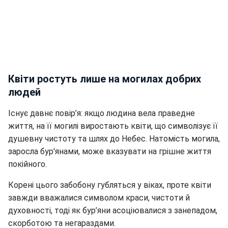
Квіти ростуть лише на могилах добрих
людей
Існує давнє повір’я: якщо людина вела праведне
життя, на її могилі виростають квіти, що символізує її
душевну чистоту та шлях до Небес. Натомість могила,
заросла бур'янами, може вказувати на грішне життя
покійного.
Корені цього забобону губляться у віках, проте квіти
завжди вважалися символом краси, чистоти й
духовності, тоді як бур’яни асоціювалися з занепадом,
скорботою та негараздами.