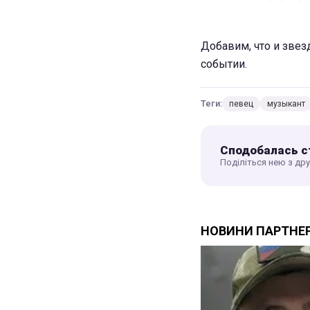
Добавим, что и звез
событии.
Теги:
певец
музыкант
Сподобалась с
Поділіться нею з др