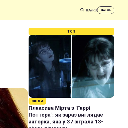
UA
/
RU
rbc.ua
ТОП
ЛЮДИ
Плаксива Мірта з "Гаррі
Поттера": як зараз виглядає
акторка, яка у 37 зіграла 13-