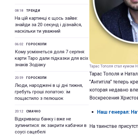
08:18
ТРЕНДИ
На цій картинці є щось зайве:
знайди за 20 секунд і дізнайся,
наскільки ти уважний
06:02
ГОРОСКОПИ
Кому усміхнеться доля 7 серпня:
карти Таро дали підказки для всіх
знаків Зодіаку
Тарас Тополя стал кумом Н
Тарас Тополя и Ната
20:59
ГОРОСКОПИ
"Антитіла" теперь к
Люди, народжені в ці дні тижня,
которая недавно вп
гребуть гроші лопатою: їм
Воскресения Христов
пощастило з пелюшок
Наш генерал: На
20:12
СМАЧНО
Відкриваєш банку і вже не
зупинитися: як закрити кабачки в
На таинстве присутс
соусі сацебелі