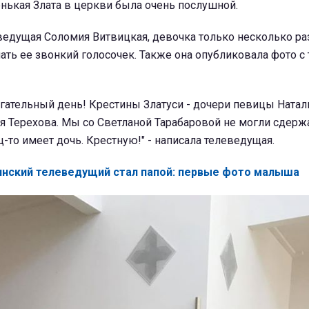
енькая Злата в церкви была очень послушной.
ведущая Соломия Витвицкая, девочка только несколько ра
ь ее звонкий голосочек. Также она опубликовала фото с 
огательный день! Крестины Златуси - дочери певицы Ната
я Терехова. Мы со Светланой Тарабаровой не могли сдержа
ц-то имеет дочь. Крестную!" - написала телеведущая.
инский телеведущий стал папой: первые фото малыша