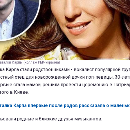
аталки Карпы (коллаж РБК-Украина)
лка Карпа стали родственниками - вокалист популярной гр
рестный отец для новорожденной дочки поп-певицы. 30-летн
ервые стала мамой, решила провести церемонию в Патри
ого в Киеве.
талка Карпа впервые после родов рассказала о малень
твовали родные и близкие друзья музыкантов.