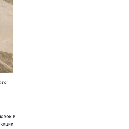
ото:
ловек в
икации