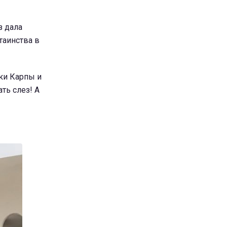
з дала
таинства в
лки Карпы и
ть слез! А