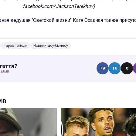
facebook.com/JacksonTerekhov)
дная ведущая "Светской жизни" Катя Осадчая также присут
Тарас Тополя
Новини шоу-бізнесу
таття?
FB
TG
X
узями