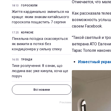
Отмечается, что мал
18:13
ГОРОСКОПИ
Життя кардинально зміниться на
Как рассказала теле
краще: яким знакам китайського
возможность услышат
гороскопа пощастить 7 серпня
своем Facebook.
17:25
КОРИСНЕ
"Такой светлый и тр
Пекельна поїздка скасовується:
як вижити в потязі без
ветерана АТО Евгени
кондиціонера у сильну спеку
Тарас Тополя наконе
16:55
ТРЕНДИ
Известный укра
Тихе розлучення: 8 ознак, що
людина вас уже кинула, хоча ще
поруч
Всі новини