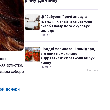
річну дівчинку
Ці "бабусині" речі знову в
тренді: як знайти справжній
скарб і чому його скуповує
молодь
Тренди
Швидкі мариновані помідори,
від яких неможливо
відірватися: справжній вибух
уппы
смаку
яя артистка,
Смачно
аршем соборе
кой дочери