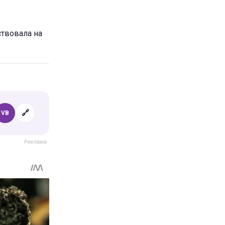
ствовала на
🔗
VB