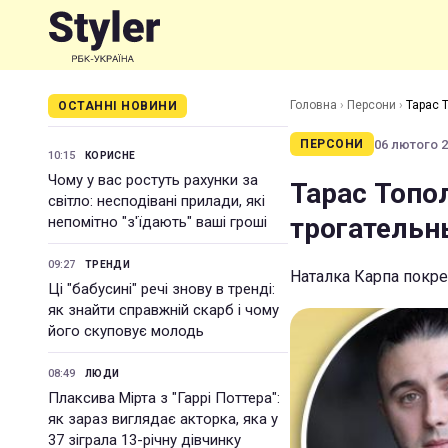
Головна
›
Персони
›
Тарас 
ОСТАННІ НОВИНИ
06 лютого 20
ПЕРСОНИ
10:15
КОРИСНЕ
Чому у вас ростуть рахунки за
Тарас Топо
світло: несподівані прилади, які
трогательн
непомітно "з'їдають" ваші гроші
09:27
ТРЕНДИ
Наталка Карпа покре
Ці "бабусині" речі знову в тренді:
як знайти справжній скарб і чому
його скуповує молодь
08:49
ЛЮДИ
Плаксива Мірта з "Гаррі Поттера":
як зараз виглядає акторка, яка у
37 зіграла 13-річну дівчинку