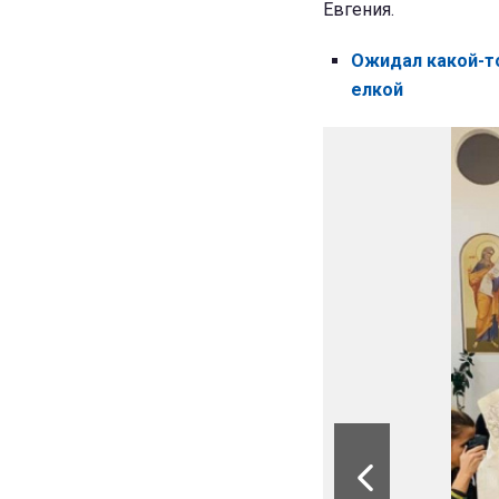
Евгения.
Ожидал какой-то
елкой